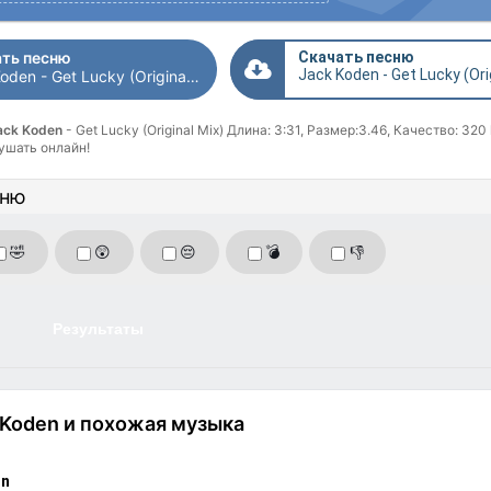
ть песню
Скачать песню
Jack Koden - Get Lucky (Original Mix)
ack Koden
- Get Lucky (Original Mix) Длина: 3:31, Размер:3.46, Качество: 320
ушать онлайн!
сню
🤣
😲
😔
💣
👎
Результаты
 Koden и похожая музыка
on