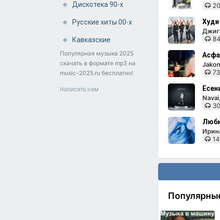
Дискотека 90-х
20
Худи
Русские хиты 00-х
Джига
84
Кавказские
Популярная музыка 2025
Асфа
скачать в формате mp3 на
Jakon
73
music-2025.ru бесплатно!
Есен
Написать нам
Nava
30
Люби
Ирин
14
Популярны