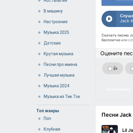
Ностальгия
В машину
Слуша
Настроение
Музыка 2025
Скачать песню J
бесплатно
или сл
Детские
Оцените пе
Крутая музыка
Песни про имена
👍
Лучшая музыка
Музыка 2024
Голосовать
Музыка из Тик Ток
Топ жанры
Песни Jack
Поп
Клубная
Lil J