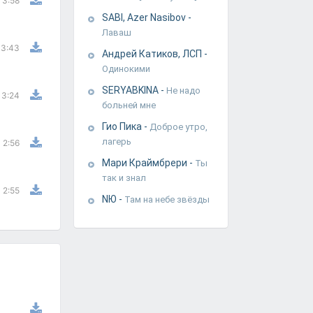
3:58
SABI, Azer Nasibov
-
Лаваш
3:43
Андрей Катиков, ЛСП
-
Одинокими
SERYABKINA
-
Не надо
3:24
больней мне
Гио Пика
-
Доброе утро,
лагерь
2:56
Мари Краймбрери
-
Ты
так и знал
2:55
NЮ
-
Там на небе звёзды