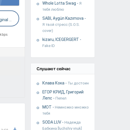
Whole Lotta Swag
-
Я
тебя люблю
SABI, Aygün Kazımova
-
Jack Koden - Get Lucky (Original Mix)
Я твой стресс (S.O.S.
cover)
 kbps
kizaru, ICEGERGERT
-
Fake ID
Слушают сейчас
Клава Кока
-
Ты достоин
ЕГОР КРИД, Григорий
Лепс
-
Пепел
МОТ
-
Немножко множко
тебя
SODA LUV
-
Надежда
Бабкина [luchshiy vnuk]