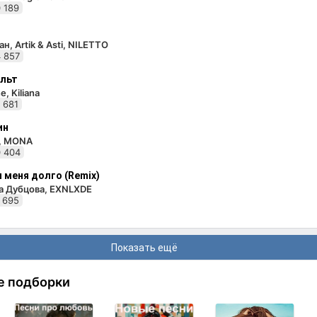
 189
н, Artik & Asti, NILETTO
 857
льт
e, Kiliana
 681
ин
i, MONA
 404
 меня долго (Remix)
а Дубцова, EXNLXDE
 695
Показать ещё
е подборки