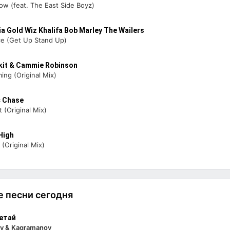
ow (feat. The East Side Boyz)
a Gold Wiz Khalifa Bob Marley The Wailers
ce (Get Up Stand Up)
kit & Cammie Robinson
ing (Original Mix)
c Chase
t (Original Mix)
High
 (Original Mix)
 песни сегодня
етай
v & Kagramanov