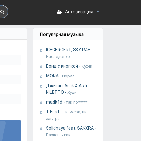
Авторизация
Популярная музыка
ICEGERGERT, SKY RAE
-
Наследство
Бонд с кнопкой
-
Кухни
MONA
-
Иордан
Джиган, Artik & Asti,
NILETTO
-
Худи
madk1d
-
так по*****
T-Fest
-
Ни вчера, ни
завтра
Solidnaya feat. SAKXRA
-
Пахнешь как