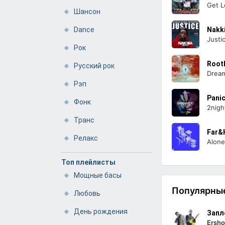
Get L
Шансон
Dance
Nakki
Justi
Рок
Root
Русский рок
Dream
Рэп
Pani
Фонк
2nigh
Транс
Far&
Релакс
Alone
Топ плейлисты
Мощные басы
Популярные
Любовь
День рождения
Запл
Ersho