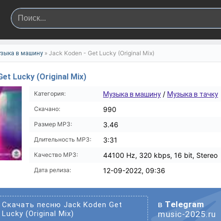
» Jack Koden - Get Lucky (Original Mix)
зыка в машину
Get Lucky (Original Mix)
Категория:
/
Музыка в машину
Музыка в тачку
Скачано:
990
Размер MP3:
3.46
Длительность MP3:
3:31
Качество MP3:
44100 Hz, 320 kbps, 16 bit, Stereo
Дата релиза:
12-09-2022, 09:36
в
Telegram
Скачать песню Jack Koden Get
Lucky (Original Mix)
music-2025.ru