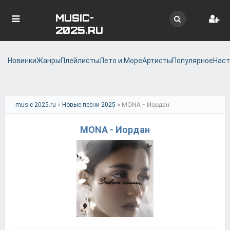
MUSIC-
2025.RU
Новинки
Жанры
Плейлисты
Лето и Море
Артисты
Популярное
Наст
»
» MONA - Иордан
music-2025.ru
Новые песни 2025
MONA - Иордан