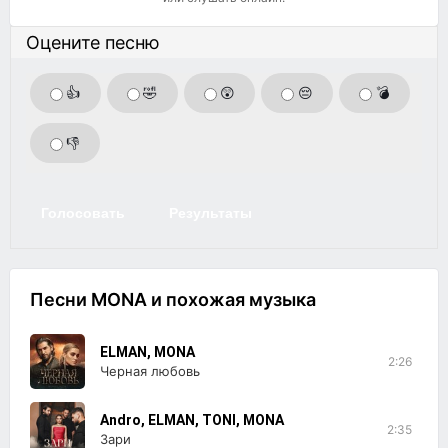
Оцените песню
👍
🤣
😲
😔
💣
👎
Голосовать
Результаты
Песни MONA и похожая музыка
ELMAN, MONA
2:26
Черная любовь
Andro, ELMAN, TONI, MONA
2:35
Зари