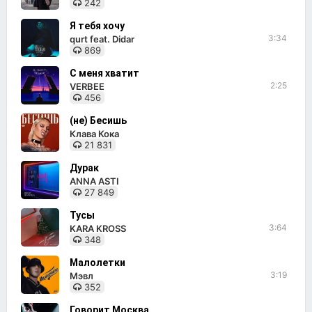
242
Я тебя хочу
3:34
qurt feat. Didar
869
С меня хватит
2:25
VERBEE
456
(не) Бесишь
Клава Кока
21 831
Дурак
ANNA ASTI
27 849
Тусы
3:64
KARA KROSS
348
Малолетки
3:19
Мэвл
352
Говорит Москва