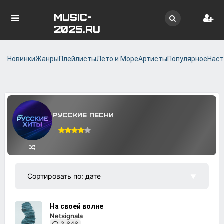
MUSIC-
2025.RU
Новинки
Жанры
Плейлисты
Лето и Море
Артисты
Популярное
Наст
Русские песни
На своей волне
Netsignala