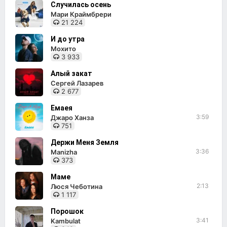
Случилась осень
Мари Краймбрери
21 224
И до утра
Мохито
3 933
Алый закат
Сергей Лазарев
2 677
Емаея
3:59
Джаро Ханза
751
Держи Меня Земля
3:36
Manizha
373
Маме
2:13
Люся Чеботина
1 117
Порошок
3:41
Kambulat