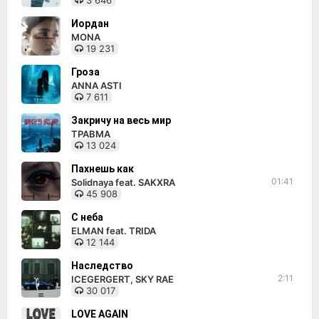
3 646
Иордан
MONA
19 231
Гроза
ANNA ASTI
7 611
Закричу на весь мир
ТРАВМА
13 024
Пахнешь как
01:41
Solidnaya feat. SAKXRA
45 908
С неба
ELMAN feat. TRIDA
12 144
Наследство
2:11
ICEGERGERT, SKY RAE
30 017
LOVE AGAIN