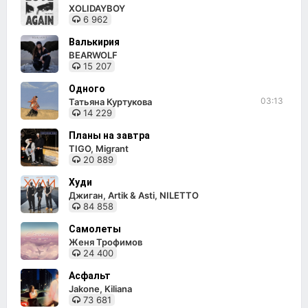
XOLIDAYBOY
6 962
Валькирия
BEARWOLF
15 207
Одного
03:13
Татьяна Куртукова
14 229
Планы на завтра
TIGO, Migrant
20 889
Худи
Джиган, Artik & Asti, NILETTO
84 858
Самолеты
Женя Трофимов
24 400
Асфальт
Jakone, Kiliana
73 681