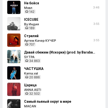
Не бойся
3:46
Мэвл
142
ICECUBE
3:55
By Индия
189
Стреляй
3:55
Артем Качер КУЧЕР
707
Давай сбежим (Искорки) (prod. by Barabanov)
5УТРА
34 863
ЧАСТУШКА
Karna.val
20 886
Царица
ANNA ASTI
32 502
Самый пьяный округ в мире
MACAN