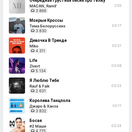
Очередная грустная песня про тёлку
2:55
MACAN, Ramil'
3 866
Мокрые Кроссы
03:17
Тима Белорусских
3 830
Девочка В Тренде
02:31
Miko
4 311
Life
03:08
Zivert
5 134
Я Люблю Тебя
03:23
Rauf & Faik
2 631
Королева Танцпола
02:11
Джаро & Ханза
3 832
Босая
03:24
#2 Маши
4 775