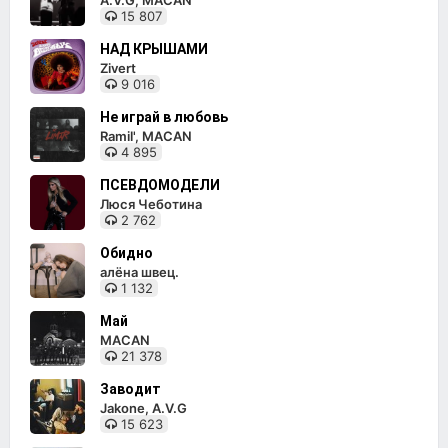
A.V.G, MACAN
15 807
НАД КРЫШАМИ
Zivert
9 016
Не играй в любовь
Ramil', MACAN
4 895
ПСЕВДОМОДЕЛИ
Люся Чеботина
2 762
Обидно
алёна швец.
1 132
Май
MACAN
21 378
Заводит
Jakone, A.V.G
15 623