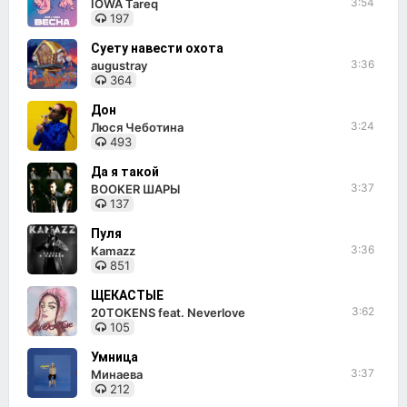
3:54
IOWA Tareq
197
Суету навести охота
3:36
augustray
364
Дон
3:24
Люся Чеботина
493
Да я такой
3:37
BOOKER ШАРЫ
137
Пуля
3:36
Kamazz
851
ЩЕКАСТЫЕ
3:62
20TOKENS feat. Neverlove
105
Умница
3:37
Минаева
212