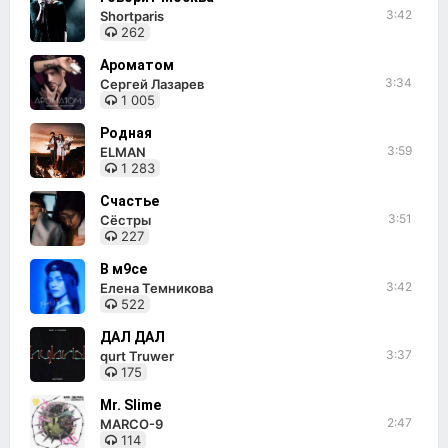
3:42
Shortparis
262
Ароматом
3:34
Сергей Лазарев
1 005
Родная
3:59
ELMAN
1 283
Счастье
3:51
Сёстры
227
В м9се
3:42
Елена Темникова
522
ДАЛ ДАЛ
3:37
qurt Truwer
175
Mr. Slime
2:47
MARCO-9
114