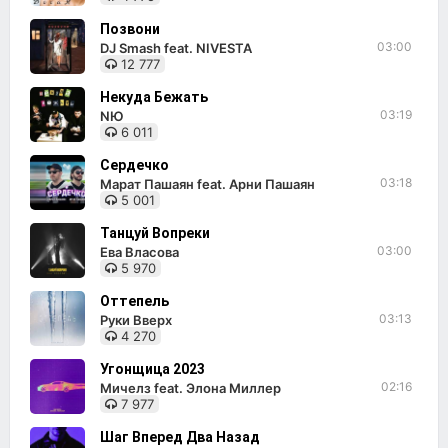
Позвони
03:00
DJ Smash feat. NIVESTA
12 777
Некуда Бежать
03:19
NЮ
6 011
Сердечко
03:18
Марат Пашаян feat. Арни Пашаян
5 001
Танцуй Вопреки
03:00
Ева Власова
5 970
Оттепель
03:13
Руки Вверх
4 270
Угонщица 2023
02:16
Мичелз feat. Элона Миллер
7 977
Шаг Вперед Два Назад