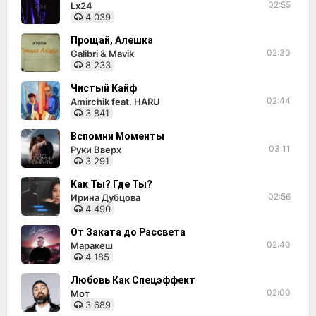
02:55
Lx24
4 039
Прощай, Алешка
02:30
Galibri & Mavik
8 233
Чистый Кайф
02:44
Amirchik feat. HARU
3 841
Вспомни Моменты
03:11
Руки Вверх
3 291
Как Ты? Где Ты?
02:56
Ирина Дубцова
4 490
От Заката до Рассвета
02:40
Маракеш
4 185
Любовь Как Спецэффект
02:00
Мот
3 689