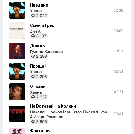
Наедине
02:38
Ханна
2 947
Смех и Грех
03:52
Zivert
3 137
Дождь
03:10
Гузель Хасанова
2 299
Прощай
02:31
Ханна
2 295
Отвали
02:51
Ханна
2 237
Не Вставай На Колени
Николай Носков feat. Стас Пьеха & Ivan
03:41
& Игорь Романов
2 903
Фантазия