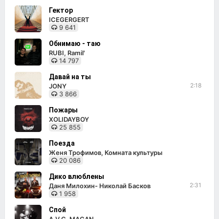
Гектор
ICEGERGERT
9 641
Обнимаю - таю
RUBI, Ramil'
14 797
Давай на ты
2:18
JONY
3 866
Пожары
XOLIDAYBOY
25 855
Поезда
Женя Трофимов, Комната культуры
20 086
Дико влюблены
2:31
Даня Милохин- Николай Басков
1 958
Спой