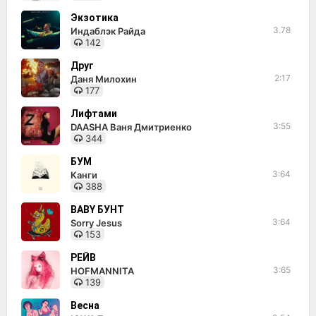
Экзотика
3.78
Индаблэк Райда
142
Друг
2:17
Даня Милохин
177
Лифтами
3:55
DAASHA Ваня Дмитриенко
344
БУМ
3:64
Канги
388
BABY БУНТ
3:64
Sorry Jesus
153
РЕЙВ
3:65
HOFMANNITA
139
Весна