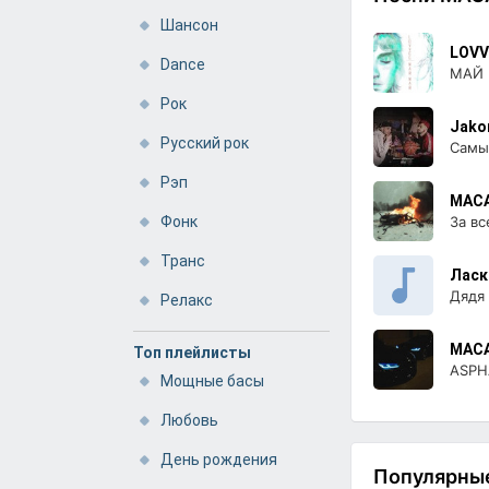
Шансон
LOVV
Dance
МАЙ
Рок
Jako
Русский рок
Самы
Рэп
MAC
Фонк
За вс
Транс
Ласк
Дядя
Релакс
MAC
Топ плейлисты
ASPH
Мощные басы
Любовь
День рождения
Популярные