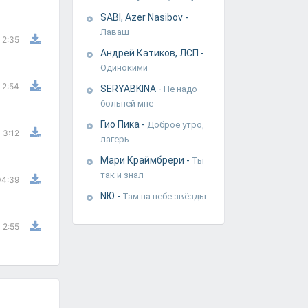
SABI, Azer Nasibov
-
Лаваш
2:35
Андрей Катиков, ЛСП
-
Одинокими
2:54
SERYABKINA
-
Не надо
больней мне
Гио Пика
-
Доброе утро,
3:12
лагерь
Мари Краймбрери
-
Ты
так и знал
04:39
NЮ
-
Там на небе звёзды
2:55