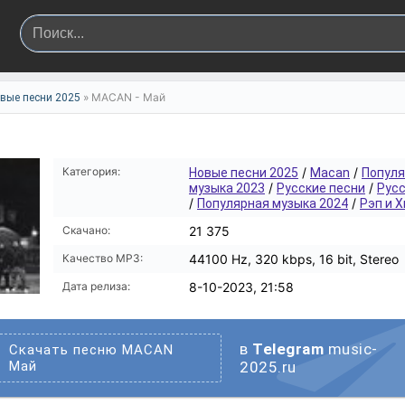
» MACAN - Май
вые песни 2025
Категория:
/
/
Новые песни 2025
Macan
Популя
/
/
музыка 2023
Русские песни
Русс
/
/
Популярная музыка 2024
Рэп и 
Скачано:
21 375
Качество MP3:
44100 Hz, 320 kbps, 16 bit, Stereo
Дата релиза:
8-10-2023, 21:58
в
Telegram
music-
Скачать песню MACAN
Май
2025.ru