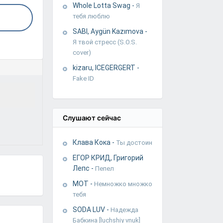
Whole Lotta Swag
-
Я
тебя люблю
SABI, Aygün Kazımova
-
Я твой стресс (S.O.S.
cover)
kizaru, ICEGERGERT
-
Fake ID
Слушают сейчас
Клава Кока
-
Ты достоин
ЕГОР КРИД, Григорий
Лепс
-
Пепел
МОТ
-
Немножко множко
тебя
SODA LUV
-
Надежда
Бабкина [luchshiy vnuk]