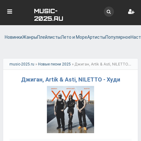
MUSIC-
2025.RU
Новинки
Жанры
Плейлисты
Лето и Море
Артисты
Популярное
Наст
»
» Джиган, Artik & Asti, NILETTO - Худи
music-2025.ru
Новые песни 2025
Джиган, Artik & Asti, NILETTO - Худи