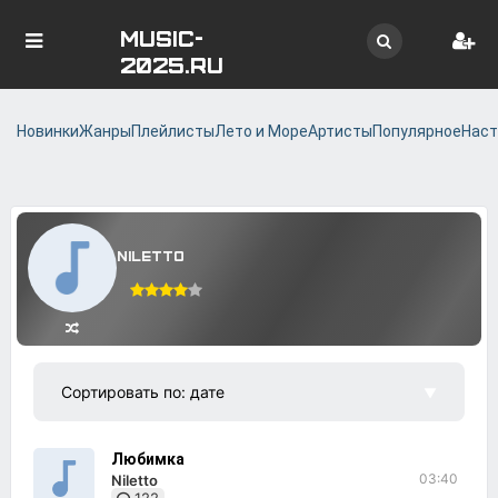
MUSIC-
2025.RU
Новинки
Жанры
Плейлисты
Лето и Море
Артисты
Популярное
Наст
NILETTO
Любимка
03:40
Niletto