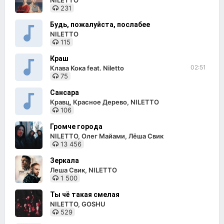
NILETTO
231
Будь, пожалуйста, послабее
NILETTO
115
Краш
02:51
Клава Кока feat. Niletto
75
Сансара
Кравц, Красное Дерево, NILETTO
106
Громче города
NILETTO, Олег Майами, Лёша Свик
13 456
Зеркала
Леша Свик, NILETTO
1 500
Ты чё такая смелая
NILETTO, GOSHU
529