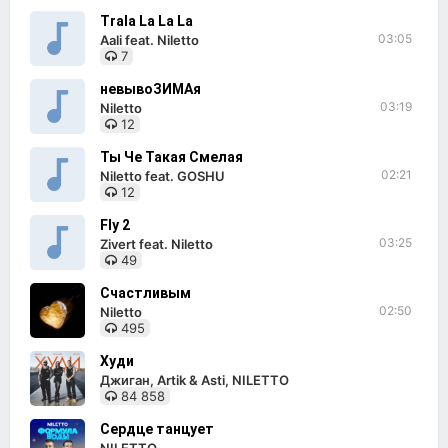
Trala La La La
03:05
Aali feat. Niletto
7
невывоЗИМАя
03:19
Niletto
12
Ты Че Такая Смелая
02:21
Niletto feat. GOSHU
12
Fly 2
03:25
Zivert feat. Niletto
49
Счастливым
02:50
Niletto
495
Худи
Джиган, Artik & Asti, NILETTO
84 858
Сердце танцует