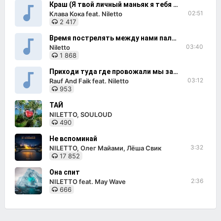
Краш (Я твой личный маньяк я тебя придушу)
02:51
Клава Кока feat. Niletto
2 417
Время пострелять между нами пальба
03:40
Niletto
1 868
Приходи туда где провожали мы закат
03:12
Rauf And Faik feat. Niletto
953
ТАЙ
NILETTO, SOULOUD
490
Не вспоминай
3:32
NILETTO, Олег Майами, Лёша Свик
17 852
Она спит
2:36
NILETTO feat. May Wave
666