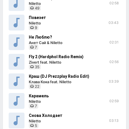
02:58
Niletto
49
Повезет
03:43
Niletto
9
Не Люблю?
02:31
Анет Сай & Niletto
7
Fly 2 (Hardphol Radio Remix)
02:56
Zivert feat. Niletto
35
Краш (DJ Prezzplay Radio Edit)
03:39
Клава Кока feat. Niletto
22
Карамель
02:59
Niletto
7
Снова Холодает
03:13
Niletto
5