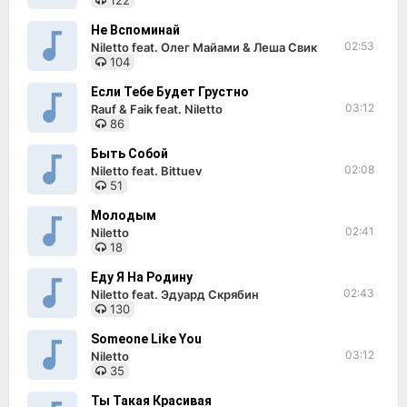
122
Не Вспоминай
02:53
Niletto feat. Олег Майами & Леша Свик
104
Если Тебе Будет Грустно
03:12
Rauf & Faik feat. Niletto
86
Быть Собой
02:08
Niletto feat. Bittuev
51
Молодым
02:41
Niletto
18
Еду Я На Родину
02:43
Niletto feat. Эдуард Скрябин
130
Someone Like You
03:12
Niletto
35
Ты Такая Красивая