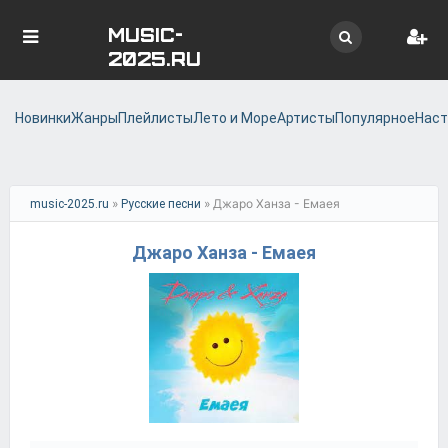
MUSIC-
2025.RU
Новинки
Жанры
Плейлисты
Лето и Море
Артисты
Популярное
Наст
»
» Джаро Ханза - Емаея
music-2025.ru
Русские песни
Джаро Ханза - Емаея