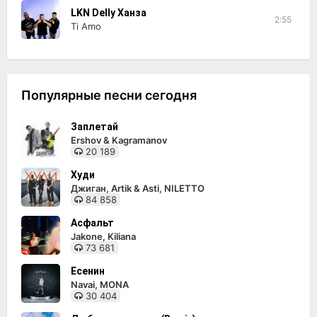
LKN Delly Ханза
2:55
Ti Amo
Популярные песни сегодня
Заплетай
Ershov & Kagramanov
20 189
Худи
Джиган, Artik & Asti, NILETTO
84 858
Асфальт
Jakone, Kiliana
73 681
Есенин
Navai, MONA
30 404