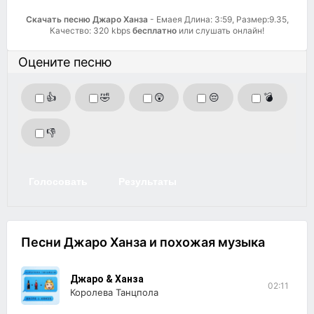
Скачать песню Джаро Ханза
- Емаея Длина: 3:59, Размер:9.35,
Качество: 320 kbps
бесплатно
или слушать онлайн!
Оцените песню
👍
🤣
😲
😔
💣
👎
Голосовать
Результаты
Песни Джаро Ханза и похожая музыка
Джаро & Ханза
02:11
Королева Танцпола