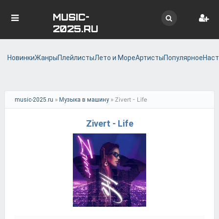
MUSIC-
2025.RU
Новинки
Жанры
Плейлисты
Лето и Море
Артисты
Популярное
Наст
»
» Zivert - Life
music-2025.ru
Музыка в машину
Zivert - Life