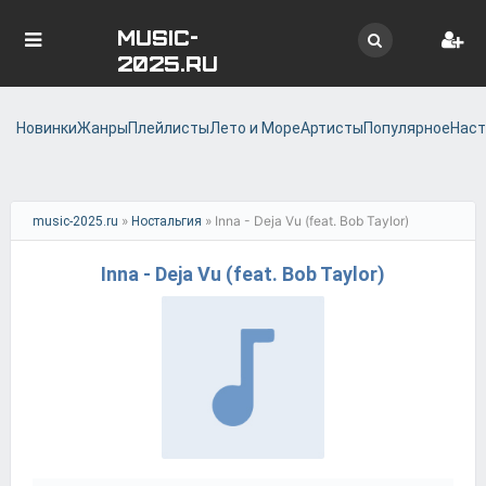
MUSIC-
2025.RU
Новинки
Жанры
Плейлисты
Лето и Море
Артисты
Популярное
Наст
»
» Inna - Deja Vu (feat. Bob Taylor)
music-2025.ru
Ностальгия
Inna - Deja Vu (feat. Bob Taylor)