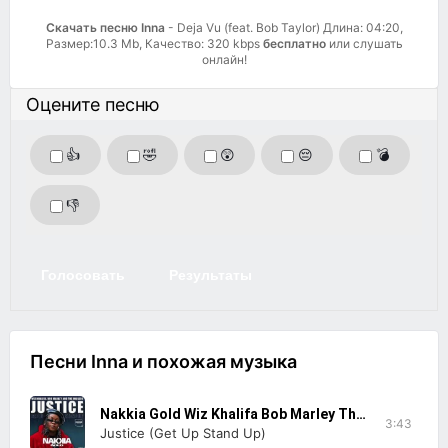
Скачать песню Inna
- Deja Vu (feat. Bob Taylor) Длина: 04:20,
Размер:10.3 Mb, Качество: 320 kbps
бесплатно
или слушать
онлайн!
Оцените песню
👍
🤣
😲
😔
💣
👎
Голосовать
Результаты
Песни Inna и похожая музыка
Nakkia Gold Wiz Khalifa Bob Marley The Wailers
3:43
Justice (Get Up Stand Up)