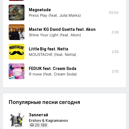
Magnetude
05:00
Press Play (feat. Julia Marks)
Master KG David Guetta feat. Akon
2:36
Shine Your Light (feat. Akon)
Little Big feat. Netta
2:55
MOUSTACHE (feat. Netta)
FEDUK feat. Cream Soda
2:55
Я пони (feat. Cream Soda)
Популярные песни сегодня
Заплетай
Ershov & Kagramanov
20 189