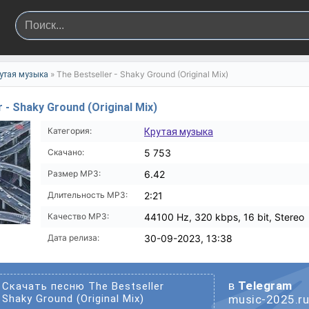
» The Bestseller - Shaky Ground (Original Mix)
утая музыка
r - Shaky Ground (Original Mix)
Категория:
Крутая музыка
Скачано:
5 753
Размер MP3:
6.42
Длительность MP3:
2:21
Качество MP3:
44100 Hz, 320 kbps, 16 bit, Stereo
Дата релиза:
30-09-2023, 13:38
в
Telegram
Скачать песню The Bestseller
Shaky Ground (Original Mix)
music-2025.r