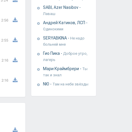
3:24
SABI, Azer Nasibov
-
Лаваш
2:56
Андрей Катиков, ЛСП
-
Одинокими
SERYABKINA
-
Не надо
2:55
больней мне
Гио Пика
-
Доброе утро,
лагерь
2:16
Мари Краймбрери
-
Ты
так и знал
2:16
NЮ
-
Там на небе звёзды