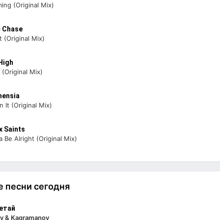
ing (Original Mix)
c Chase
t (Original Mix)
High
 (Original Mix)
mensia
 It (Original Mix)
x Saints
 Be Alright (Original Mix)
 песни сегодня
етай
v & Kagramanov