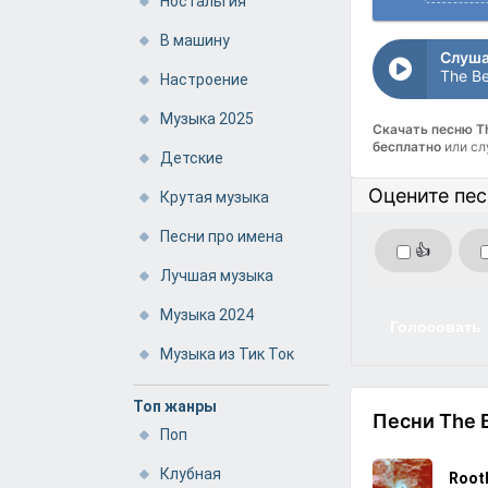
Ностальгия
В машину
Слуша
Настроение
Музыка 2025
Скачать песню Th
бесплатно
или сл
Детские
Оцените пе
Крутая музыка
Песни про имена
👍
Лучшая музыка
Музыка 2024
Голосовать
Музыка из Тик Ток
Топ жанры
Песни The 
Поп
Клубная
Root