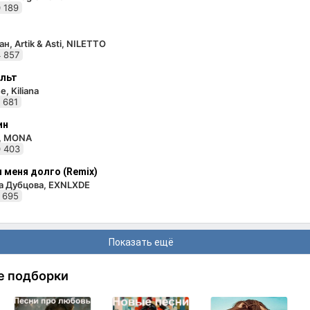
 189
н, Artik & Asti, NILETTO
 857
льт
e, Kiliana
 681
ин
i, MONA
 403
 меня долго (Remix)
а Дубцова, EXNLXDE
 695
Показать ещё
е подборки