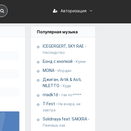
Авторизация
Популярная музыка
ICEGERGERT, SKY RAE
-
Наследство
Бонд с кнопкой
-
Кухни
MONA
-
Иордан
Джиган, Artik & Asti,
NILETTO
-
Худи
madk1d
-
так по*****
T-Fest
-
Ни вчера, ни
завтра
Solidnaya feat. SAKXRA
-
Пахнешь как
u