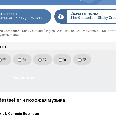
ть песню
Скачать песню
The Bestseller - Shaky Ground (Original Mix)
e Bestseller
- Shaky Ground (Original Mix) Длина: 2:21, Размер:6.42, Качеств
ушать онлайн!
сню
🤣
😲
😔
💣
👎
Результаты
Bestseller и похожая музыка
kit & Cammie Robinson