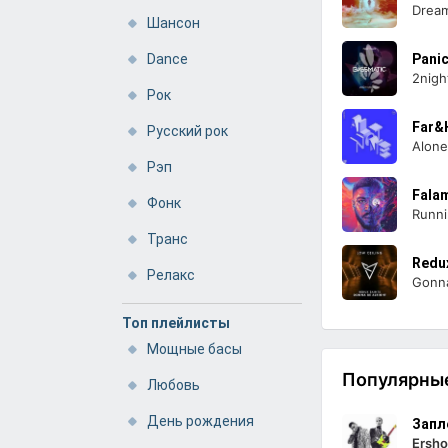
Dream
Шансон
Dance
Pani
2nigh
Рок
Far&
Русский рок
Alone
Рэп
Fala
Фонк
Runnin
Транс
Redu
Релакс
Gonna
Топ плейлисты
Мощные басы
Популярные
Любовь
День рождения
Запл
Ersho