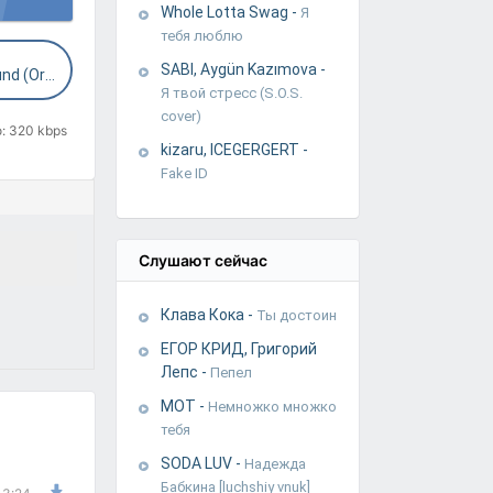
Whole Lotta Swag
-
Я
тебя люблю
SABI, Aygün Kazımova
-
The Bestseller - Shaky Ground (Original Mix)
Я твой стресс (S.O.S.
cover)
о: 320 kbps
kizaru, ICEGERGERT
-
Fake ID
Слушают сейчас
Клава Кока
-
Ты достоин
ЕГОР КРИД, Григорий
Лепс
-
Пепел
МОТ
-
Немножко множко
тебя
SODA LUV
-
Надежда
Бабкина [luchshiy vnuk]