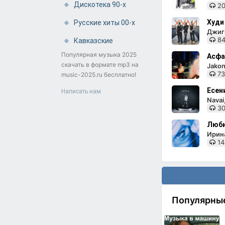
Дискотека 90-х
20
Худи
Русские хиты 00-х
Джига
84
Кавказские
Популярная музыка 2025
Асфа
скачать в формате mp3 на
Jakon
73
music-2025.ru бесплатно!
Есен
Написать нам
Nava
30
Люби
Ирин
14
Популярны