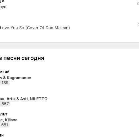
ge
bye
 Love You So (Cover Of Don Mclean)
 песни сегодня
етай
v & Kagramanov
 189
н, Artik & Asti, NILETTO
 857
льт
e, Kiliana
 681
ин