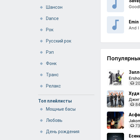
Sava
Good
Шансон
Dance
Emin
And I
Рок
Русский рок
Рэп
Популярные
Фонк
Запл
Транс
Ersho
20
Релакс
Худи
Джига
Топ плейлисты
84
Мощные басы
Асфа
Любовь
Jakon
73
День рождения
Есен