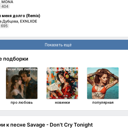
i, MONA
 404
 меня долго (Remix)
а Дубцова, EXNLXDE
 695
Показать ещё
е подборки
про любовь
новинки
популярная
 к песне Savage - Don't Cry Tonight
Комменти