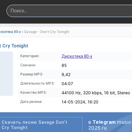
» Savage - Don't Cry Tonight
скотека 80-х
t Cry Tonight
Категория:
Дискотека 80-х
Скачано:
85
Размер MP3:
9,42
Длительность MP3:
04:07
Качество MP3:
44100 Hz, 320 kbps, 16 bit, Stereo
Дата релиза:
14-05-2024, 16:20
в
Telegram
music
Скачать песню Savage Don't
Cry Tonight
2025.ru