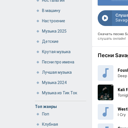
Ностальгия
В машину
Слуша
Savage
Настроение
Музыка 2025
Скачать песню 
слушать онлайн!
Детские
Крутая музыка
Песни Sava
Песни про имена
Fous
Лучшая музыка
Deep
Музыка 2024
Kali 
Музыка из Тик Ток
Tonig
Топ жанры
Westl
Поп
I Cry
Клубная