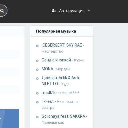
Авторизация
Популярная музыка
ICEGERGERT, SKY RAE
-
Наследство
Бонд с кнопкой
-
Кухни
MONA
-
Иордан
Джиган, Artik & Asti,
NILETTO
-
Худи
madk1d
-
так по*****
T-Fest
-
Ни вчера, ни
завтра
Solidnaya feat. SAKXRA
-
-
Пахнешь как