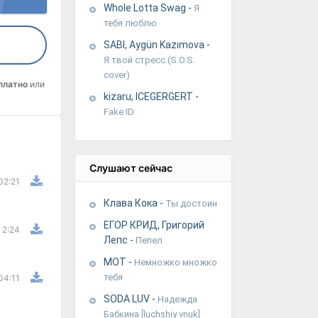
Whole Lotta Swag
-
Я
тебя люблю
SABI, Aygün Kazımova
-
Я твой стресс (S.O.S.
cover)
платно
или
kizaru, ICEGERGERT
-
Fake ID
Слушают сейчас
02:21
Клава Кока
-
Ты достоин
ЕГОР КРИД, Григорий
2:24
Лепс
-
Пепел
МОТ
-
Немножко множко
тебя
04:11
SODA LUV
-
Надежда
Бабкина [luchshiy vnuk]