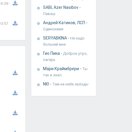
04:39
SABI, Azer Nasibov
-
Лаваш
Андрей Катиков, ЛСП
-
03:57
Одинокими
SERYABKINA
-
Не надо
больней мне
Гио Пика
-
Доброе утро,
лагерь
Мари Краймбрери
-
Ты
так и знал
NЮ
-
Там на небе звёзды