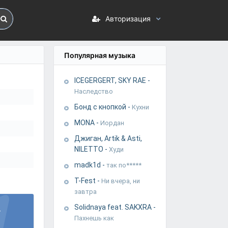
Авторизация
Популярная музыка
ICEGERGERT, SKY RAE
-
Наследство
Бонд с кнопкой
-
Кухни
MONA
-
Иордан
Джиган, Artik & Asti,
NILETTO
-
Худи
madk1d
-
так по*****
T-Fest
-
Ни вчера, ни
завтра
Solidnaya feat. SAKXRA
-
-
Пахнешь как