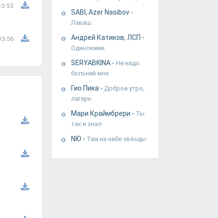
03:53
SABI, Azer Nasibov
-
Лаваш
Андрей Катиков, ЛСП
-
03:56
Одинокими
SERYABKINA
-
Не надо
больней мне
Гио Пика
-
Доброе утро,
лагерь
Мари Краймбрери
-
Ты
так и знал
NЮ
-
Там на небе звёзды