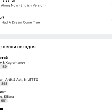
ina Vandi
Along Now (English Version)
b 7
r Had A Dream Come True
 песни сегодня
етай
v & Kagramanov
 189
н, Artik & Asti, NILETTO
 858
льт
e, Kiliana
 681
ин