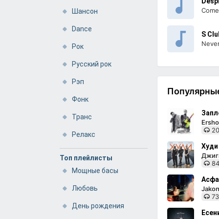
Desp
Come 
Шансон
Dance
S Clu
Neve
Рок
Русский рок
Рэп
Популярные
Фонк
Запл
Транс
Ersho
20
Релакс
Худи
Джига
Топ плейлисты
84
Мощные басы
Асфа
Любовь
Jakon
73
День рождения
Есен