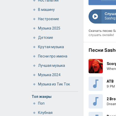
Ностальгия
В машину
Слуша
Sashq
Настроение
Музыка 2025
Скачать песню 
слушать онлайн!
Детские
Крутая музыка
Песни Sash
Песни про имена
Scor
Лучшая музыка
Wher
Музыка 2024
ATB
Музыка из Тик Ток
9 PM 
Топ жанры
2 Bro
Поп
Dream
Клубная