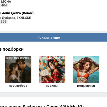
i, MONA
 404
 меня долго (Remix)
а Дубцова, EXNLXDE
 695
Показать ещё
е подборки
про любовь
новинки
популярная
и к песне Sashqxxx - Come With Me (0)
Комменти