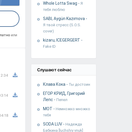
Whole Lotta Swag
-
Я
тебя люблю
SABI, Aygün Kazımova
-
Я твой стресс (S.O.S.
cover)
латно
или
kizaru, ICEGERGERT
-
Fake ID
Слушают сейчас
2:34
Клава Кока
-
Ты достоин
ЕГОР КРИД, Григорий
03:14
Лепс
-
Пепел
МОТ
-
Немножко множко
тебя
04:18
SODA LUV
-
Надежда
Бабкина [luchshiy vnuk]