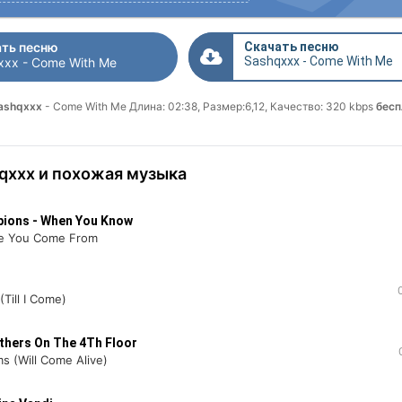
ть песню
Скачать песню
Sashqxxx - Come With Me
xxx - Come With Me
Sashqxxx
- Come With Me Длина: 02:38, Размер:6,12, Качество: 320 kbps
бесп
qxxx и похожая музыка
pions - When You Know
e You Come From
(Till I Come)
thers On The 4Th Floor
s (Will Come Alive)