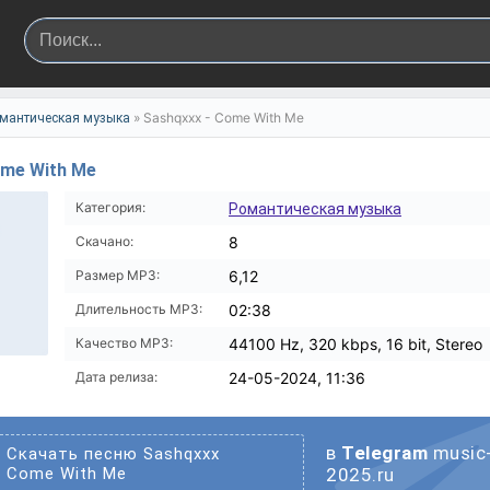
» Sashqxxx - Come With Me
мантическая музыка
ome With Me
Категория:
Романтическая музыка
Скачано:
8
Размер MP3:
6,12
Длительность MP3:
02:38
Качество MP3:
44100 Hz, 320 kbps, 16 bit, Stereo
Дата релиза:
24-05-2024, 11:36
в
Telegram
music
Скачать песню Sashqxxx
Come With Me
2025.ru