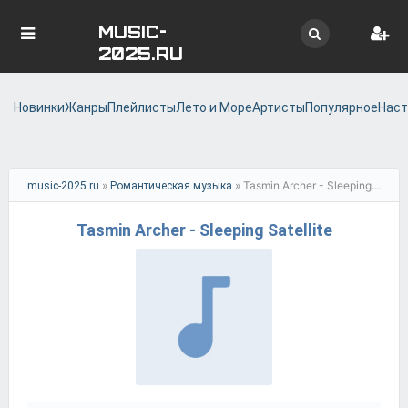
MUSIC-
2025.RU
Новинки
Жанры
Плейлисты
Лето и Море
Артисты
Популярное
Наст
»
» Tasmin Archer - Sleeping Satellite
music-2025.ru
Романтическая музыка
Tasmin Archer - Sleeping Satellite