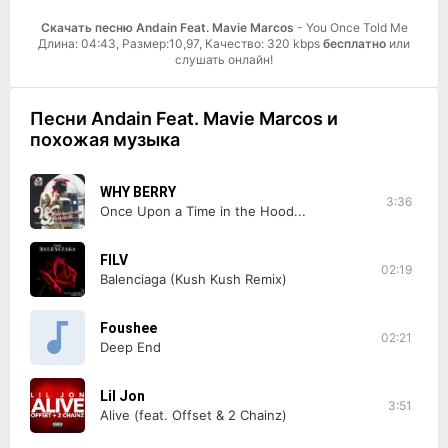
Скачать песню Andain Feat. Mavie Marcos
- You Once Told Me
Длина: 04:43, Размер:10,97, Качество: 320 kbps
бесплатно
или
слушать онлайн!
Песни Andain Feat. Mavie Marcos и
похожая музыка
WHY BERRY
3:36
Once Upon a Time in the Hood...
FILV
02:19
Balenciaga (Kush Kush Remix)
Foushee
02:21
Deep End
Lil Jon
3:51
Alive (feat. Offset & 2 Chainz)