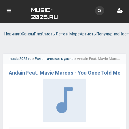
MUSIC-
2025.RU
Новинки
Жанры
Плейлисты
Лето и Море
Артисты
Популярное
Наст
»
» Andain Feat. Mavie Marcos - You Once Told Me
music-2025.ru
Романтическая музыка
Andain Feat. Mavie Marcos - You Once Told Me