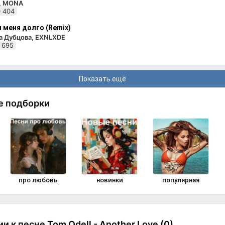
i, MONA
 404
 меня долго (Remix)
а Дубцова, EXNLXDE
 695
Показать ещё
е подборки
про любовь
новинки
популярная
 к песне Tom Odell - Another Love (0)
Комменти