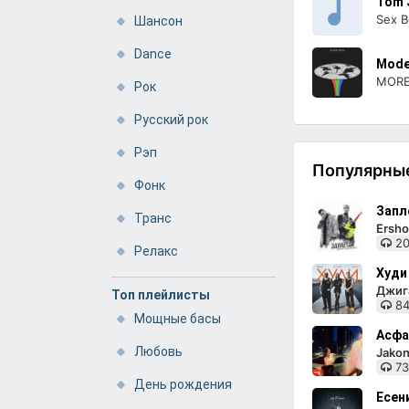
Tom 
Sex 
Шансон
Dance
Mode
MORE
Рок
Русский рок
Рэп
Популярные
Фонк
Запл
Транс
Ersho
20
Релакс
Худи
Джига
Топ плейлисты
84
Мощные басы
Асфа
Любовь
Jakon
73
День рождения
Есен