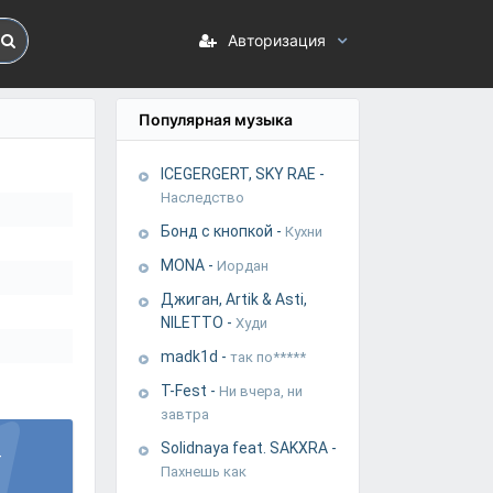
Авторизация
Популярная музыка
ICEGERGERT, SKY RAE
-
Наследство
Бонд с кнопкой
-
Кухни
MONA
-
Иордан
Джиган, Artik & Asti,
NILETTO
-
Худи
madk1d
-
так по*****
T-Fest
-
Ни вчера, ни
завтра
Solidnaya feat. SAKXRA
-
-
Пахнешь как