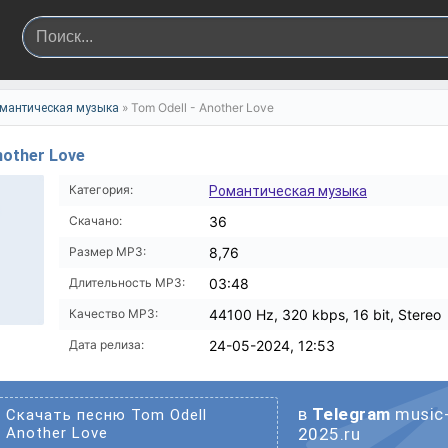
» Tom Odell - Another Love
мантическая музыка
nother Love
Категория:
Романтическая музыка
Скачано:
36
Размер MP3:
8,76
Длительность MP3:
03:48
Качество MP3:
44100 Hz, 320 kbps, 16 bit, Stereo
Дата релиза:
24-05-2024, 12:53
в
Telegram
music
Скачать песню Tom Odell
Another Love
2025.ru