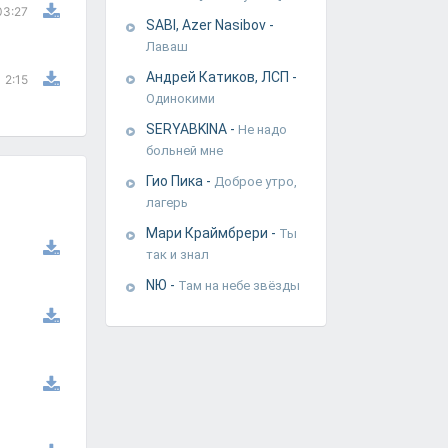
03:27
SABI, Azer Nasibov
-
Лаваш
Андрей Катиков, ЛСП
-
2:15
Одинокими
SERYABKINA
-
Не надо
больней мне
Гио Пика
-
Доброе утро,
лагерь
Мари Краймбрери
-
Ты
так и знал
NЮ
-
Там на небе звёзды