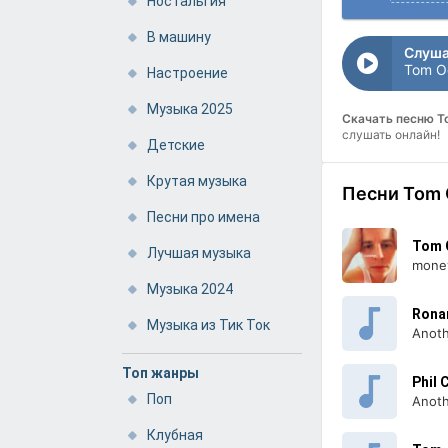
Ностальгия
В машину
Слуша
Tom Od
Настроение
Музыка 2025
Скачать песню T
слушать онлайн!
Детские
Крутая музыка
Песни Tom 
Песни про имена
Tom 
Лучшая музыка
mone
Музыка 2024
Rona
Музыка из Тик Ток
Anoth
Топ жанры
Phil 
Поп
Anoth
Клубная