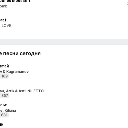
Jones Mousse T
Bomb
rat
 LOVE
 песни сегодня
етай
v & Kagramanov
 189
н, Artik & Asti, NILETTO
 857
льт
e, Kiliana
 681
ин