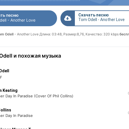
ть песню
Скачать песню
Tom Odell - Another Love
ell - Another Love
om Odell
- Another Love Длина: 03:48, Размер:8,76, Качество: 320 kbps
бесп
Odell и похожая музыка
Odell
y
n Keating
er Day In Paradise (Cover Of Phil Collins)
Collins
er Day In Paradise