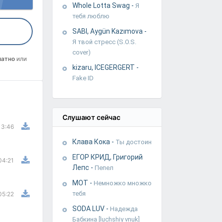
Whole Lotta Swag
-
Я
тебя люблю
SABI, Aygün Kazımova
-
Я твой стресс (S.O.S.
cover)
латно
или
kizaru, ICEGERGERT
-
Fake ID
Слушают сейчас
3:46
Клава Кока
-
Ты достоин
ЕГОР КРИД, Григорий
04:21
Лепс
-
Пепел
МОТ
-
Немножко множко
тебя
05:22
SODA LUV
-
Надежда
Бабкина [luchshiy vnuk]