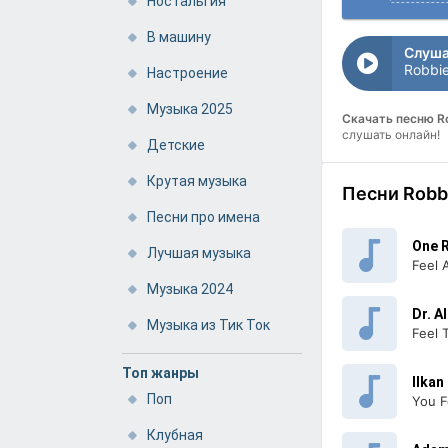
Ностальгия
В машину
Слуша
Robbie
Настроение
Музыка 2025
Скачать песню Ro
слушать онлайн!
Детские
Крутая музыка
Песни Robb
Песни про имена
One R
Лучшая музыка
Feel 
Музыка 2024
Dr. A
Музыка из Тик Ток
Feel 
Топ жанры
Ilkan
Поп
You F
Клубная