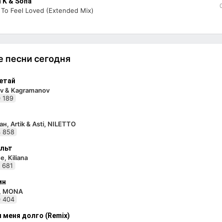
 K & Soha
To Feel Loved (Extended Mix)
 песни сегодня
етай
v & Kagramanov
 189
н, Artik & Asti, NILETTO
 858
льт
e, Kiliana
 681
ин
i, MONA
 404
 меня долго (Remix)