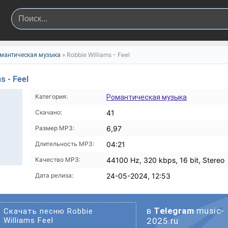
» Robbie Williams - Feel
мантическая музыка
s - Feel
Категория:
Романтическая музыка
Скачано:
41
Размер MP3:
6,97
Длительность MP3:
04:21
Качество MP3:
44100 Hz, 320 kbps, 16 bit, Stereo
Дата релиза:
24-05-2024, 12:53
в
Telegram
music-
Скачать песню Robbie
Williams Feel
2025.ru