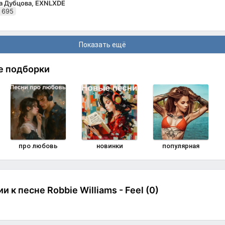
а Дубцова, EXNLXDE
 695
Показать ещё
е подборки
про любовь
новинки
популярная
 к песне Robbie Williams - Feel (0)
Комменти