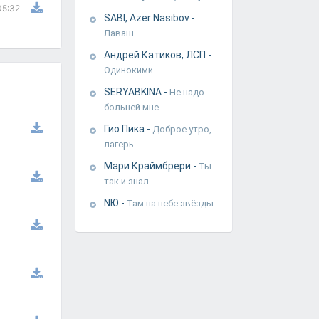
05:32
SABI, Azer Nasibov
-
Лаваш
Андрей Катиков, ЛСП
-
Одинокими
SERYABKINA
-
Не надо
больней мне
Гио Пика
-
Доброе утро,
лагерь
Мари Краймбрери
-
Ты
так и знал
NЮ
-
Там на небе звёзды