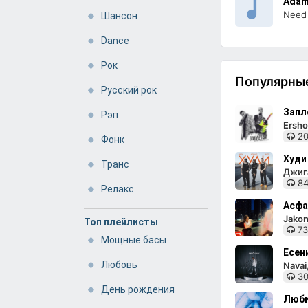
Adam
Need 
Шансон
Dance
Рок
Популярные
Русский рок
Запл
Рэп
Ersho
20
Фонк
Худи
Транс
Джига
84
Релакс
Асфа
Jakon
Топ плейлисты
73
Мощные басы
Есен
Любовь
Nava
30
День рождения
Люби