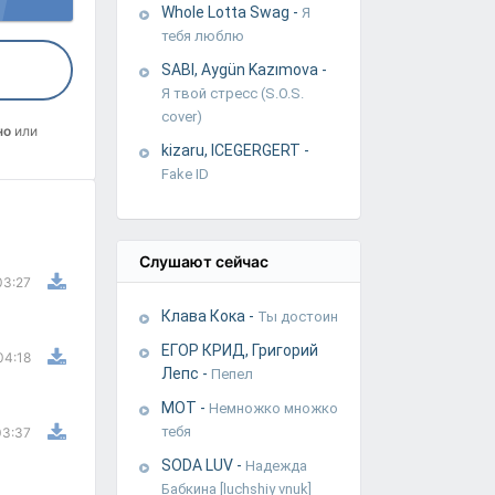
Whole Lotta Swag
-
Я
тебя люблю
SABI, Aygün Kazımova
-
Я твой стресс (S.O.S.
cover)
но
или
kizaru, ICEGERGERT
-
Fake ID
Слушают сейчас
03:27
Клава Кока
-
Ты достоин
ЕГОР КРИД, Григорий
04:18
Лепс
-
Пепел
МОТ
-
Немножко множко
тебя
03:37
SODA LUV
-
Надежда
Бабкина [luchshiy vnuk]