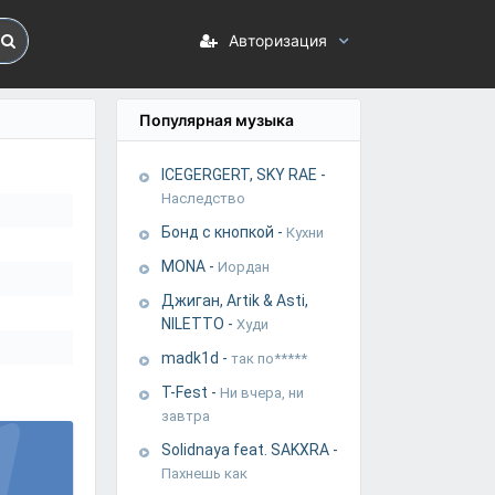
Авторизация
Популярная музыка
ICEGERGERT, SKY RAE
-
Наследство
Бонд с кнопкой
-
Кухни
MONA
-
Иордан
Джиган, Artik & Asti,
NILETTO
-
Худи
madk1d
-
так по*****
T-Fest
-
Ни вчера, ни
завтра
Solidnaya feat. SAKXRA
-
Пахнешь как