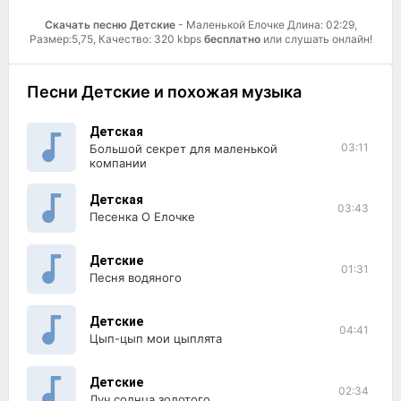
Скачать песню Детские
- Маленькой Елочке Длина: 02:29,
Размер:5,75, Качество: 320 kbps
бесплатно
или слушать онлайн!
Песни Детские и похожая музыка
Детская
03:11
Большой секрет для маленькой
компании
Детская
03:43
Песенка О Елочке
Детские
01:31
Песня водяного
Детские
04:41
Цып-цып мои цыплята
Детские
02:34
Луч солнца золотого