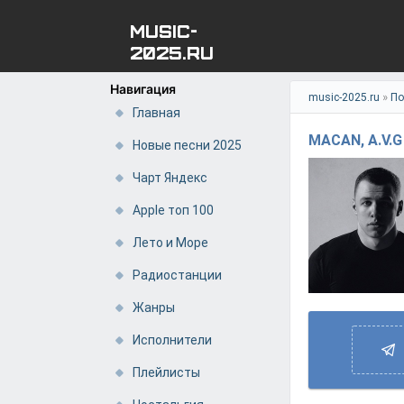
MUSIC-
2025.RU
Навигация
»
music-2025.ru
По
Главная
MACAN, A.V.G
Новые песни 2025
Чарт Яндекс
Apple топ 100
Лето и Море
Радиостанции
Жанры
Исполнители
Плейлисты