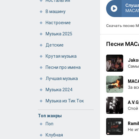
Ностальгия
Слуша
MACAN
В машину
Настроение
Скачать песню 
Музыка 2025
Песни MACA
Детские
Крутая музыка
Jako
Самы
Песни про имена
Лучшая музыка
MAC
За вс
Музыка 2024
Музыка из Тик Ток
A.V.
Спой
Топ жанры
Rami
Поп
Не и
Клубная