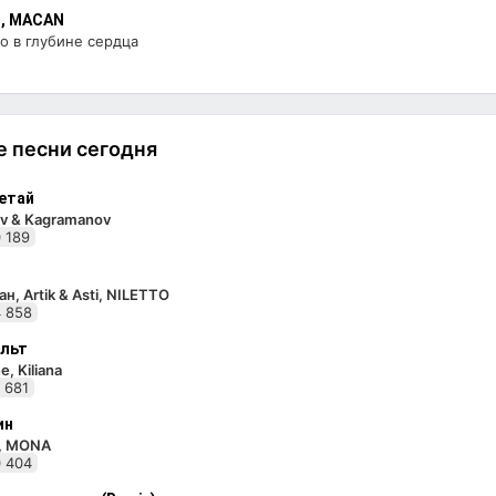
i, MACAN
о в глубине сердца
 песни сегодня
етай
v & Kagramanov
 189
н, Artik & Asti, NILETTO
 858
льт
e, Kiliana
 681
ин
i, MONA
 404