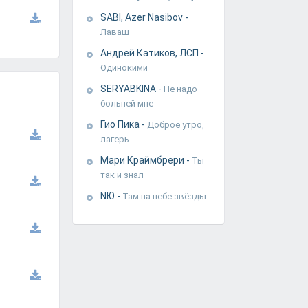
SABI, Azer Nasibov
-
Лаваш
Андрей Катиков, ЛСП
-
Одинокими
SERYABKINA
-
Не надо
больней мне
Гио Пика
-
Доброе утро,
лагерь
Мари Краймбрери
-
Ты
так и знал
NЮ
-
Там на небе звёзды