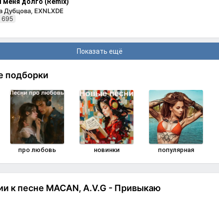
 меня долго (Remix)
а Дубцова, EXNLXDE
 695
Показать ещё
е подборки
про любовь
новинки
популярная
и к песне MACAN, A.V.G - Привыкаю
Комменти