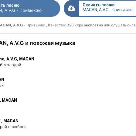
ть песню
Скачать песню
MACAN, A.V.G - Привыкаю
, A.V.G - Привыкаю
MACAN, A.V.G
- Привыкаю , Качество: 320 kbps
бесплатно
или слушать онла
N, A.V.G и похожая музыка
ne, A.V.G, MACAN
й молодой
AN
ех
G, MACAN
l', MACAN
грай в любовь