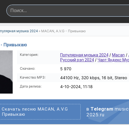
» MACAN, A.V.G - Привыкаю
пулярная музыка 2024
 - Привыкаю
Категория:
/
/
Популярная музыка 2024
Macan
/
Русский рэп 2024
Чарт Яндекс Му
Скачано:
5 970
Качество MP3:
44100 Hz, 320 kbps, 16 bit, Stereo
Дата релиза:
4-10-2024, 11:18
в
Telegram
music
Скачать песню MACAN, A.V.G
Привыкаю
2025.ru