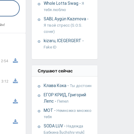
Whole Lotta Swag
-
Я
тебя люблю
SABI, Aygün Kazımova
-
йн!
Я твой стресс (S.O.S.
cover)
kizaru, ICEGERGERT
-
Fake ID
2:54
Слушают сейчас
3:12
Клава Кока
-
Ты достоин
ЕГОР КРИД, Григорий
Лепс
-
Пепел
МОТ
-
Немножко множко
тебя
SODA LUV
-
Надежда
Бабкина [luchshiy vnuk]