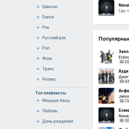
Nava
Шансон
Где-т
Dance
Рок
Русский рок
Популярные
Рэп
Запл
Ersho
Фонк
20
Транс
Худи
Джига
Релакс
84
Асфа
Топ плейлисты
Jakon
Мощные басы
73
Есен
Любовь
Nava
30
День рождения