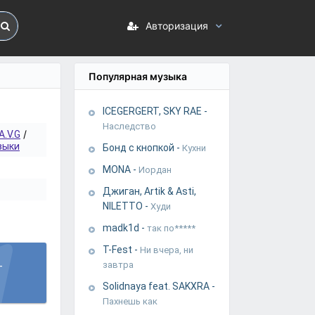
Авторизация
Популярная музыка
ICEGERGERT, SKY RAE
-
Наследство
/
A.V.G
зыки
Бонд с кнопкой
-
Кухни
MONA
-
Иордан
Джиган, Artik & Asti,
NILETTO
-
Худи
madk1d
-
так по*****
T-Fest
-
Ни вчера, ни
-
завтра
Solidnaya feat. SAKXRA
-
Пахнешь как