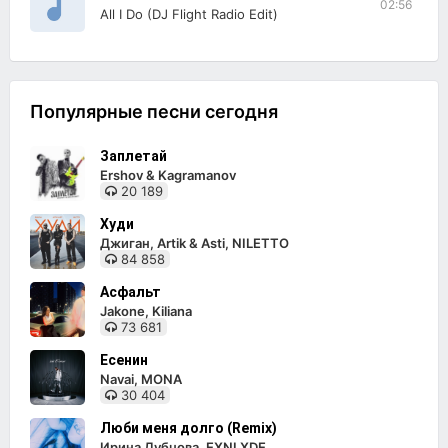
02:56
All I Do (DJ Flight Radio Edit)
Популярные песни сегодня
Заплетай
Ershov & Kagramanov
20 189
Худи
Джиган, Artik & Asti, NILETTO
84 858
Асфальт
Jakone, Kiliana
73 681
Есенин
Navai, MONA
30 404
Люби меня долго (Remix)
Ирина Дубцова, EXNLXDE