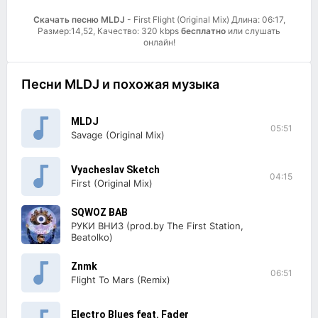
Скачать песню MLDJ
- First Flight (Original Mix) Длина: 06:17,
Размер:14,52, Качество: 320 kbps
бесплатно
или слушать
онлайн!
Песни MLDJ и похожая музыка
MLDJ
05:51
Savage (Original Mix)
Vyacheslav Sketch
04:15
First (Original Mix)
SQWOZ BAB
РУКИ ВНИЗ (prod.by The First Station,
Beatolko)
Znmk
06:51
Flight To Mars (Remix)
Electro Blues feat. Fader