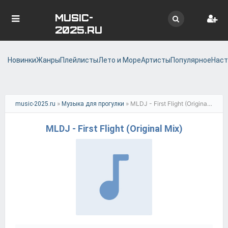
MUSIC-
2025.RU
Новинки
Жанры
Плейлисты
Лето и Море
Артисты
Популярное
Наст
»
» MLDJ - First Flight (Original Mix)
music-2025.ru
Музыка для прогулки
MLDJ - First Flight (Original Mix)