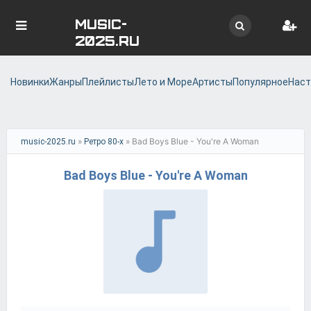
MUSIC-
2025.RU
Новинки
Жанры
Плейлисты
Лето и Море
Артисты
Популярное
Наст
»
» Bad Boys Blue - You're A Woman
music-2025.ru
Ретро 80-х
Bad Boys Blue - You're A Woman