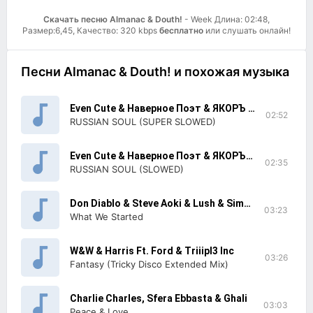
Скачать песню Almanac & Douth!
- Week Длина: 02:48,
Размер:6,45, Качество: 320 kbps
бесплатно
или слушать онлайн!
Песни Almanac & Douth! и похожая музыка
Even Cute & Наверное Поэт & ЯКОРЪ & Zodivk & Y3llavision & DERZKO69
02:52
RUSSIAN SOUL (SUPER SLOWED)
Even Cute & Наверное Поэт & ЯКОРЪ & Zodivk & Y3llavision & DERZKO69
02:35
RUSSIAN SOUL (SLOWED)
Don Diablo & Steve Aoki & Lush & Simon
03:23
What We Started
W&W & Harris Ft. Ford & Triiipl3 Inc
03:26
Fantasy (Tricky Disco Extended Mix)
Charlie Charles, Sfera Ebbasta & Ghali
03:03
Peace & Love