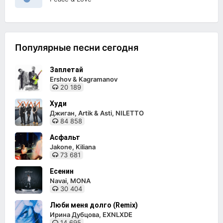
Популярные песни сегодня
Заплетай
Ershov & Kagramanov
20 189
Худи
Джиган, Artik & Asti, NILETTO
84 858
Асфальт
Jakone, Kiliana
73 681
Есенин
Navai, MONA
30 404
Люби меня долго (Remix)
Ирина Дубцова, EXNLXDE
14 695