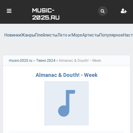
MUSIC-
2025.RU
Новинки
Жанры
Плейлисты
Лето и Море
Артисты
Популярное
Наст
»
» Almanac & Douth! - Week
music-2025.ru
Техно 2024
Almanac & Douth! - Week