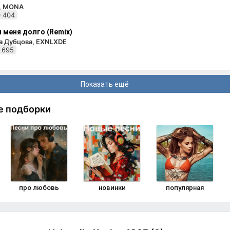
i, MONA
 404
 меня долго (Remix)
а Дубцова, EXNLXDE
 695
Показать ещё
е подборки
про любовь
новинки
популярная