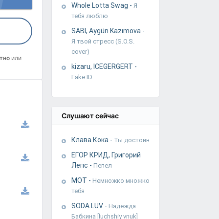
Whole Lotta Swag
-
Я
тебя люблю
SABI, Aygün Kazımova
-
Я твой стресс (S.O.S.
cover)
тно
или
kizaru, ICEGERGERT
-
Fake ID
Слушают сейчас
Клава Кока
-
Ты достоин
ЕГОР КРИД, Григорий
Лепс
-
Пепел
МОТ
-
Немножко множко
тебя
SODA LUV
-
Надежда
Бабкина [luchshiy vnuk]