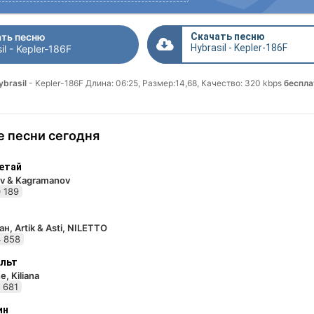
ть песню
Скачать песню
Hybrasil - Kepler-186F
il - Kepler-186F
ybrasil
- Kepler-186F Длина: 06:25, Размер:14,68, Качество: 320 kbps
беспла
 песни сегодня
етай
v & Kagramanov
 189
н, Artik & Asti, NILETTO
 858
льт
e, Kiliana
 681
ин