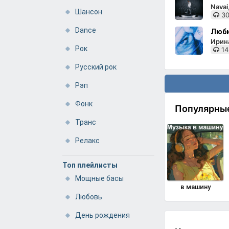
Nava
Шансон
30
Dance
Люби
Ирин
Рок
14
Русский рок
Рэп
Фонк
Популярны
Транс
Релакс
Топ плейлисты
Мощные басы
в машину
Любовь
День рождения