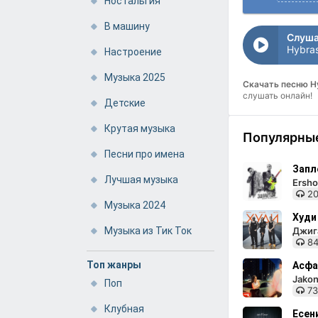
Ностальгия
В машину
Слуша
Hybras
Настроение
Музыка 2025
Скачать песню H
слушать онлайн!
Детские
Крутая музыка
Популярные
Песни про имена
Запл
Лучшая музыка
Ersho
20
Музыка 2024
Худи
Музыка из Тик Ток
Джига
84
Топ жанры
Асфа
Jakon
Поп
73
Клубная
Есен