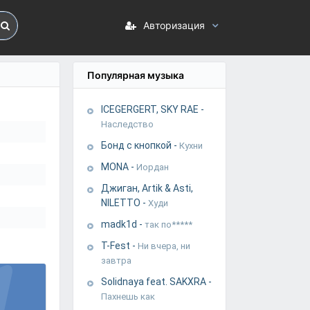
Авторизация
Популярная музыка
ICEGERGERT, SKY RAE
-
Наследство
Бонд с кнопкой
-
Кухни
MONA
-
Иордан
Джиган, Artik & Asti,
NILETTO
-
Худи
madk1d
-
так по*****
T-Fest
-
Ни вчера, ни
завтра
Solidnaya feat. SAKXRA
-
Пахнешь как