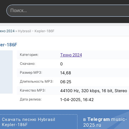
» Hybrasil - Kepler-186F
хно 2024
ler-186F
Категория:
Техно 2024
Скачано:
0
Размер MP3:
14,68
Длительность MP3:
06:25
Качество MP3:
44100 Hz, 320 kbps, 16 bit, Stereo
Дата релиза:
1-04-2025, 16:42
в
Telegram
music-
Скачать песню Hybrasil
Kepler-186F
2025.ru