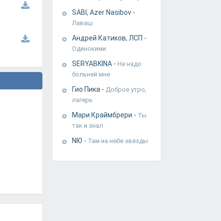
SABI, Azer Nasibov
-
Лаваш
Андрей Катиков, ЛСП
-
Одинокими
SERYABKINA
-
Не надо
больней мне
Гио Пика
-
Доброе утро,
лагерь
Мари Краймбрери
-
Ты
так и знал
NЮ
-
Там на небе звёзды