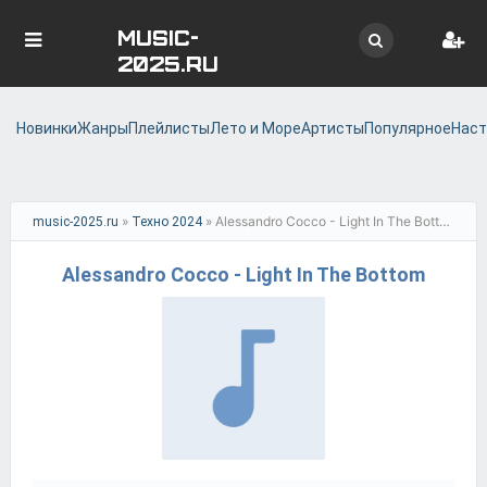
MUSIC-
2025.RU
Новинки
Жанры
Плейлисты
Лето и Море
Артисты
Популярное
Наст
»
» Alessandro Cocco - Light In The Bottom
music-2025.ru
Техно 2024
Alessandro Cocco - Light In The Bottom