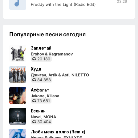
03:29
Freddy with the Light (Radio Edit)
Популярные песни сегодня
Заплетай
Ershov & Kagramanov
20 189
Худи
Джиган, Artik & Asti, NILETTO
84 858
Асфальт
Jakone, Kiliana
73 681
Есенин
Navai, MONA
30 404
Люби меня долго (Remix)
Ирина Дубцова, EXNLXDE