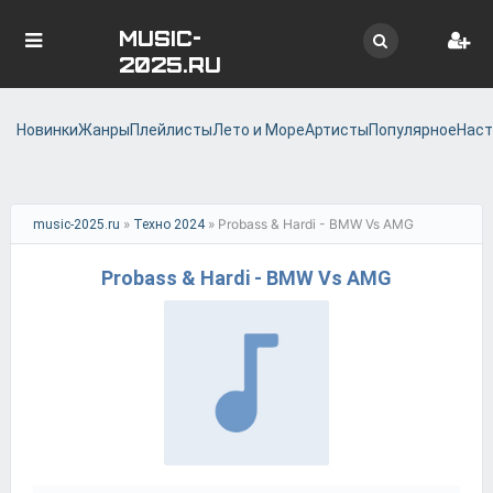
MUSIC-
2025.RU
Новинки
Жанры
Плейлисты
Лето и Море
Артисты
Популярное
Наст
»
» Probass & Hardi - BMW Vs AMG
music-2025.ru
Техно 2024
Probass & Hardi - BMW Vs AMG