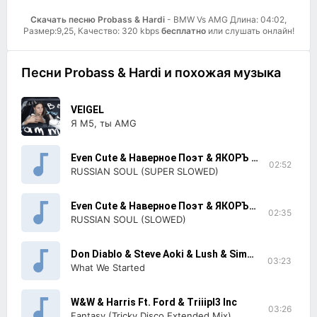
Скачать песню Probass & Hardi
- BMW Vs AMG Длина: 04:02,
Размер:9,25, Качество: 320 kbps
бесплатно
или слушать онлайн!
Песни Probass & Hardi и похожая музыка
VEIGEL
Я М5, ты AMG
Even Cute & Наверное Поэт & ЯКОРЪ & Zodivk & Y3llavision & DERZKO69
02:52
RUSSIAN SOUL (SUPER SLOWED)
Even Cute & Наверное Поэт & ЯКОРЪ & Zodivk & Y3llavision & DERZKO69
02:35
RUSSIAN SOUL (SLOWED)
Don Diablo & Steve Aoki & Lush & Simon
03:23
What We Started
W&W & Harris Ft. Ford & Triiipl3 Inc
03:26
Fantasy (Tricky Disco Extended Mix)