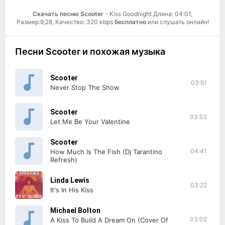
Скачать песню Scooter
- Kiss Goodnight Длина: 04:01,
Размер:9,28, Качество: 320 kbps
бесплатно
или слушать онлайн!
Песни Scooter и похожая музыка
Scooter
03:51
Never Stop The Show
Scooter
03:53
Let Me Be Your Valentine
Scooter
04:41
How Much Is The Fish (Dj Tarantino
Refresh)
Linda Lewis
03:22
It's In His Kiss
Michael Bolton
03:02
A Kiss To Build A Dream On (Cover Of