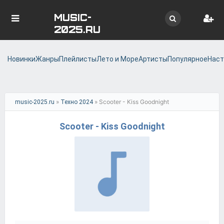
MUSIC-
2025.RU
Новинки
Жанры
Плейлисты
Лето и Море
Артисты
Популярное
Наст
»
» Scooter - Kiss Goodnight
music-2025.ru
Техно 2024
Scooter - Kiss Goodnight