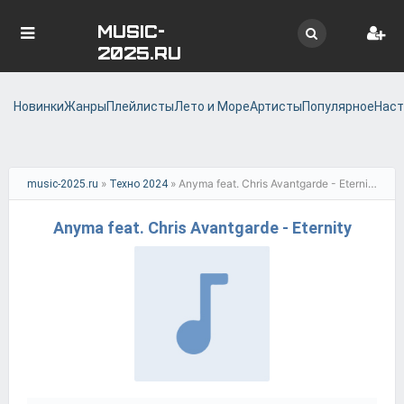
MUSIC-
2025.RU
Новинки
Жанры
Плейлисты
Лето и Море
Артисты
Популярное
Наст
»
» Anyma feat. Chris Avantgarde - Eternity
music-2025.ru
Техно 2024
Anyma feat. Chris Avantgarde - Eternity