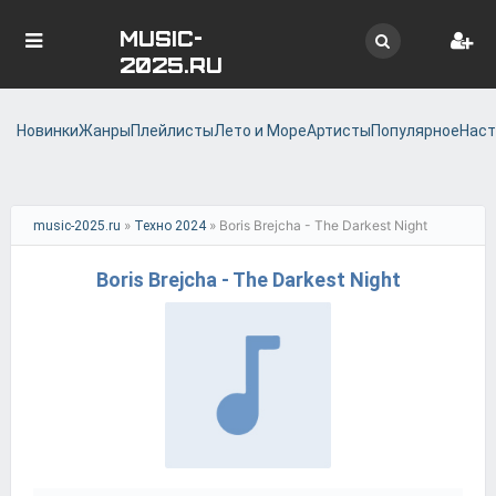
MUSIC-
2025.RU
Новинки
Жанры
Плейлисты
Лето и Море
Артисты
Популярное
Наст
»
» Boris Brejcha - The Darkest Night
music-2025.ru
Техно 2024
Boris Brejcha - The Darkest Night