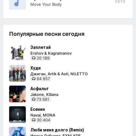
03:13
Move Your Body
Популярные песни сегодня
Заплетай
Ershov & Kagramanov
20 189
Худи
Джиган, Artik & Asti, NILETTO
84 857
Асфальт
Jakone, Kiliana
73 681
Есенин
Navai, MONA
30 404
Люби меня долго (Remix)
Ирина Дубцова, EXNLXDE