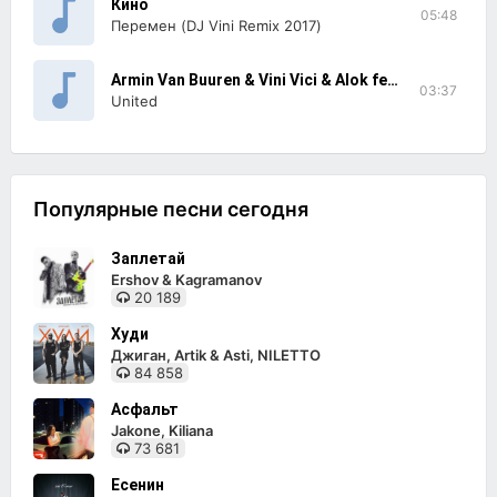
Кино
05:48
Перемен (DJ Vini Remix 2017)
Armin Van Buuren & Vini Vici & Alok feat. Zafrir
03:37
United
Популярные песни сегодня
Заплетай
Ershov & Kagramanov
20 189
Худи
Джиган, Artik & Asti, NILETTO
84 858
Асфальт
Jakone, Kiliana
73 681
Есенин