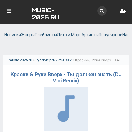
MUSIC-
2025.RU
Новинки
Жанры
Плейлисты
Лето и Море
Артисты
Популярное
Наст
»
» Краски & Руки Вверх - Ты должен знать (DJ Vini Remix)
music-2025.ru
Русские ремиксы 90-х
Краски & Руки Вверх - Ты должен знать (DJ
Vini Remix)