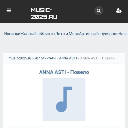
MUSIC-
2025.RU
Новинки
Жанры
Плейлисты
Лето и Море
Артисты
Популярное
Наст
»
»
» ANNA ASTI - Повело
music-2025.ru
Исполнители
ANNA ASTI
ANNA ASTI - Повело