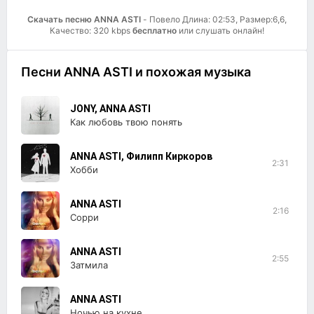
Скачать песню ANNA ASTI
- Повело Длина: 02:53, Размер:6,6,
Качество: 320 kbps
бесплатно
или слушать онлайн!
Песни ANNA ASTI и похожая музыка
JONY, ANNA ASTI
Как любовь твою понять
ANNA ASTI, Филипп Киркоров
2:31
Хобби
ANNA ASTI
2:16
Сорри
ANNA ASTI
2:55
Затмила
ANNA ASTI
Ночью на кухне