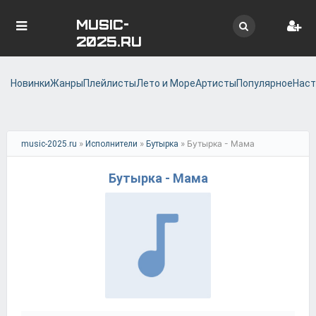
MUSIC-
2025.RU
Новинки
Жанры
Плейлисты
Лето и Море
Артисты
Популярное
Наст
»
»
» Бутырка - Мама
music-2025.ru
Исполнители
Бутырка
Бутырка - Мама