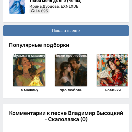
Люби меня долго (Remix)
Ирина Дубцова, EXNLXDE
14 695
Показать ещё
Популярные подборки
в машину
про любовь
новинки
Комментарии к песне Владимир Высоцкий
- Скалолазка (0)
Комментировать