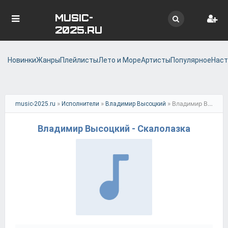
MUSIC-
2025.RU
Новинки
Жанры
Плейлисты
Лето и Море
Артисты
Популярное
Наст
»
»
» Владимир Высоцкий - Скалолазка
music-2025.ru
Исполнители
Владимир Высоцкий
Владимир Высоцкий - Скалолазка