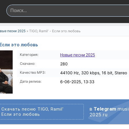
» TIGO, Ramil' - Если это любовь
вые песни 2025
- Если это любовь
Категория:
Новые песни 2025
Скачано:
280
Качество MP3:
44100 Hz, 320 kbps, 16 bit, Stereo
Дата релиза:
6-06-2025, 13:33
в
Telegram
musi
Скачать песню TIGO, Ramil'
Если это любовь
2025.ru