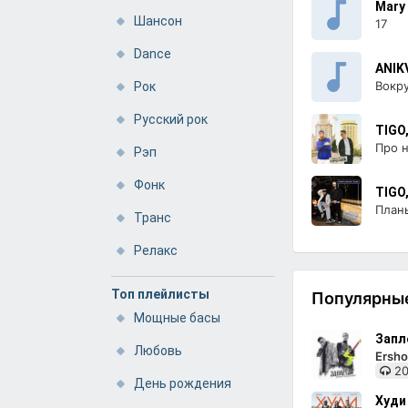
Mary
Шансон
17
Dance
ANIKV
Вокру
Рок
Русский рок
TIGO
Про 
Рэп
Фонк
TIGO,
Планы
Транс
Релакс
Топ плейлисты
Популярные
Мощные басы
Запл
Любовь
Ersho
20
День рождения
Худи