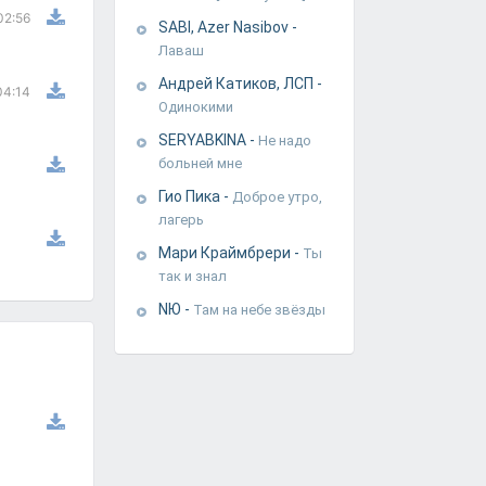
02:56
SABI, Azer Nasibov
-
Лаваш
Андрей Катиков, ЛСП
-
04:14
Одинокими
SERYABKINA
-
Не надо
больней мне
Гио Пика
-
Доброе утро,
лагерь
Мари Краймбрери
-
Ты
так и знал
NЮ
-
Там на небе звёзды