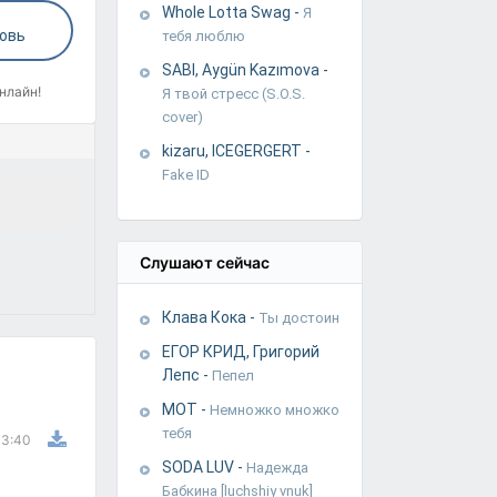
Whole Lotta Swag
-
Я
бовь
тебя люблю
SABI, Aygün Kazımova
-
нлайн!
Я твой стресс (S.O.S.
cover)
kizaru, ICEGERGERT
-
Fake ID
Слушают сейчас
Клава Кока
-
Ты достоин
ЕГОР КРИД, Григорий
Лепс
-
Пепел
МОТ
-
Немножко множко
тебя
3:40
SODA LUV
-
Надежда
Бабкина [luchshiy vnuk]