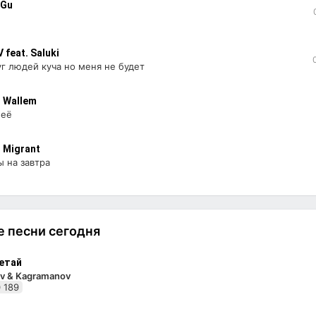
 Gu
 feat. Saluki
г людей куча но меня не будет
, Wallem
неё
 Migrant
 на завтра
 песни сегодня
етай
v & Kagramanov
 189