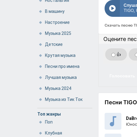
Ностальгия
Слуша
TIGO, 
В машину
Настроение
Скачать песню TI
Музыка 2025
Оцените пе
Детские
👍
Крутая музыка
Песни про имена
Голосовать
Лучшая музыка
Музыка 2024
Музыка из Тик Ток
Песни TIGO,
Топ жанры
DaBr
Поп
Юност
Клубная