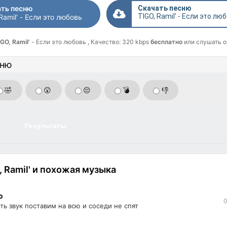
ть песню
Скачать песню
TIGO, Ramil' - Если это лю
Ramil' - Если это любовь
GO, Ramil'
- Если это любовь , Качество: 320 kbps
бесплатно
или слушать о
сню
🤣
😲
😔
💣
👎
Результаты
 Ramil' и похожая музыка
o
0
ь звук поставим на всю и соседи не спят