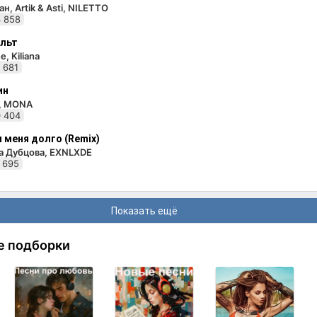
н, Artik & Asti, NILETTO
 858
льт
e, Kiliana
 681
ин
i, MONA
 404
 меня долго (Remix)
а Дубцова, EXNLXDE
 695
Показать ещё
е подборки