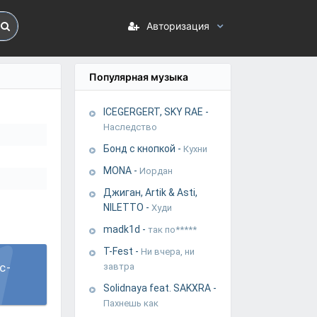
Авторизация
Популярная музыка
ICEGERGERT, SKY RAE
-
Наследство
Бонд с кнопкой
-
Кухни
MONA
-
Иордан
Джиган, Artik & Asti,
NILETTO
-
Худи
madk1d
-
так по*****
T-Fest
-
Ни вчера, ни
c-
завтра
Solidnaya feat. SAKXRA
-
Пахнешь как