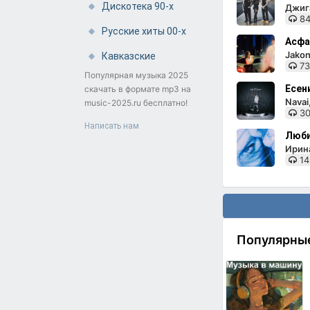
Дискотека 90-х
Джига
84
Русские хиты 00-х
Асфа
Jakon
Кавказские
73
Популярная музыка 2025
Есен
скачать в формате mp3 на
Nava
music-2025.ru бесплатно!
30
Написать нам
Люби
Ирин
14
Популярны