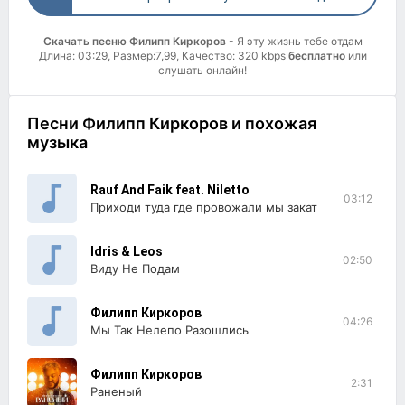
Скачать песню Филипп Киркоров
- Я эту жизнь тебе отдам
Длина: 03:29, Размер:7,99, Качество: 320 kbps
бесплатно
или
слушать онлайн!
Песни Филипп Киркоров и похожая
музыка
Rauf And Faik feat. Niletto
03:12
Приходи туда где провожали мы закат
Idris & Leos
02:50
Виду Не Подам
Филипп Киркоров
04:26
Мы Так Нелепо Разошлись
Филипп Киркоров
2:31
Раненый