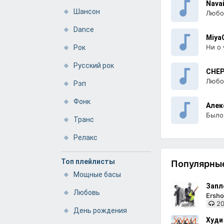
Nava
Шансон
Любо
Dance
Miya
Ни о
Рок
Русский рок
CHEP
Любо
Рэп
Фонк
Алек
Было
Транс
Релакс
Топ плейлисты
Популярные
Мощные басы
Запл
Любовь
Ersho
20
День рождения
Худи