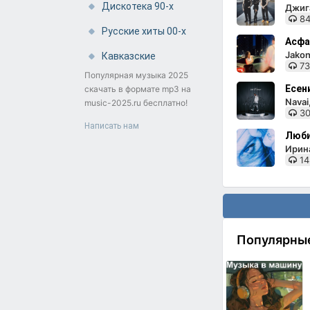
Дискотека 90-х
Джига
84
Русские хиты 00-х
Асфа
Jakon
Кавказские
73
Популярная музыка 2025
Есен
скачать в формате mp3 на
Nava
music-2025.ru бесплатно!
30
Написать нам
Люби
Ирин
14
Популярны