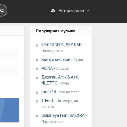
Авторизация
Популярная музыка
ICEGERGERT, SKY RAE
-
Наследство
Бонд с кнопкой
-
Кухни
MONA
-
Иордан
Джиган, Artik & Asti,
NILETTO
-
Худи
madk1d
-
так по*****
T-Fest
-
Ни вчера, ни
завтра
Solidnaya feat. SAKXRA
-
Пахнешь как