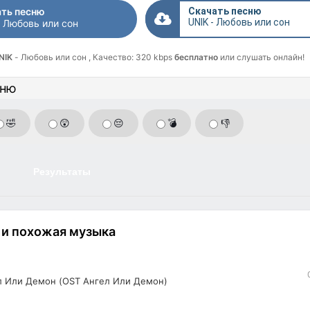
ть песню
Скачать песню
UNIK - Любовь или сон
- Любовь или сон
NIK
- Любовь или сон , Качество: 320 kbps
бесплатно
или слушать онлайн!
сню
🤣
😲
😔
💣
👎
Результаты
 и похожая музыка
т
л Или Демон (OST Ангел Или Демон)