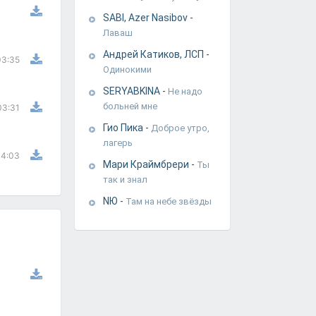
SABI, Azer Nasibov
-
Лаваш
Андрей Катиков, ЛСП
-
03:35
Одинокими
SERYABKINA
-
Не надо
больней мне
03:31
Гио Пика
-
Доброе утро,
лагерь
4:03
Мари Краймбрери
-
Ты
так и знал
NЮ
-
Там на небе звёзды