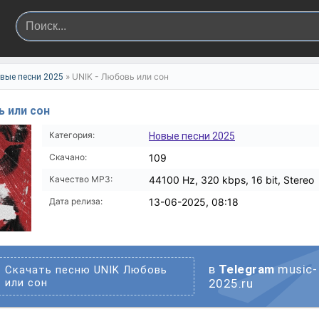
» UNIK - Любовь или сон
вые песни 2025
ь или сон
Категория:
Новые песни 2025
Скачано:
109
Качество MP3:
44100 Hz, 320 kbps, 16 bit, Stereo
Дата релиза:
13-06-2025, 08:18
в
Telegram
music-
Скачать песню UNIK Любовь
или сон
2025.ru