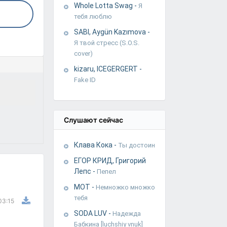
Whole Lotta Swag
-
Я
тебя люблю
SABI, Aygün Kazımova
-
Я твой стресс (S.O.S.
cover)
kizaru, ICEGERGERT
-
Fake ID
Слушают сейчас
Клава Кока
-
Ты достоин
ЕГОР КРИД, Григорий
Лепс
-
Пепел
МОТ
-
Немножко множко
тебя
03:15
SODA LUV
-
Надежда
Бабкина [luchshiy vnuk]