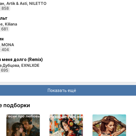
н, Artik & Asti, NILETTO
 858
льт
e, Kiliana
 681
ин
i, MONA
 404
 меня долго (Remix)
а Дубцова, EXNLXDE
 695
Показать ещё
е подборки