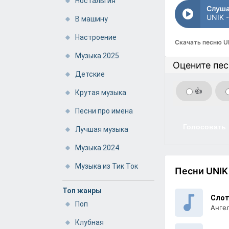
Ностальгия
Слуша
UNIK 
В машину
Настроение
Скачать песню U
Музыка 2025
Оцените пе
Детские
👍
Крутая музыка
Песни про имена
Голосовать
Лучшая музыка
Музыка 2024
Музыка из Тик Ток
Песни UNIK
Топ жанры
Сло
Поп
Анге
Клубная