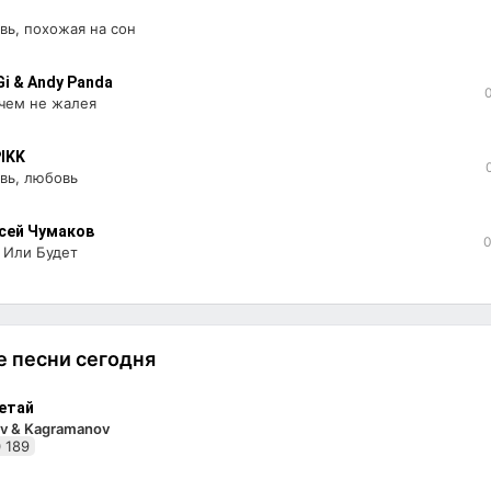
i
вь, похожая на сон
Gi & Andy Panda
 чем не жалея
IKK
вь, любовь
сей Чумаков
0
 Или Будет
 песни сегодня
етай
v & Kagramanov
 189