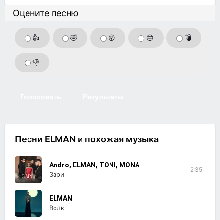
Оцените песню
👍
🤣
😲
😔
💣
👎
Голосовать
Результаты
Песни ELMAN и похожая музыка
Andro, ELMAN, TONI, MONA
2:35
Зари
ELMAN
Волк