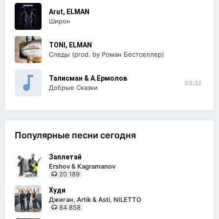
Arut, ELMAN
Широн
TONI, ELMAN
Следы (prod. by Роман Бестселлер)
Талисман & А.Ермолов
03:32
Добрые Сказки
Популярные песни сегодня
Заплетай
Ershov & Kagramanov
20 189
Худи
Джиган, Artik & Asti, NILETTO
84 858