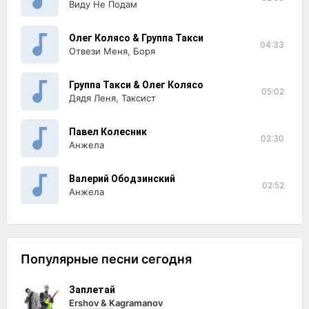
Виду Не Подам
Олег Колясо & Группа Такси
04:33
Отвези Меня, Боря
Группа Такси & Олег Колясо
05:02
Дядя Леня, Таксист
Павел Колесник
02:30
Анжела
Валерий Ободзинский
02:52
Анжела
Популярные песни сегодня
Заплетай
Ershov & Kagramanov