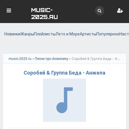
MUSIC-
2025.RU
Новинки
Жанры
Плейлисты
Лето и Море
Артисты
Популярное
Наст
»
» Соробей & Группа Беда - Анжела
music-2025.ru
Песни про Анжелику
Соробей & Группа Беда - Анжела