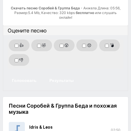
Скачать песню Соробей & Группа Беда
- Анжела Длина: 05:56,
Размер:5.4 Mb, Качество: 320 kbps
бесплатно
или слушать
онлайн!
Оцените песню
👍
🤣
😲
😔
💣
👎
Голосовать
Результаты
Песни Соробей & Группа Беда и похожая
музыка
Idris & Leos
02:50