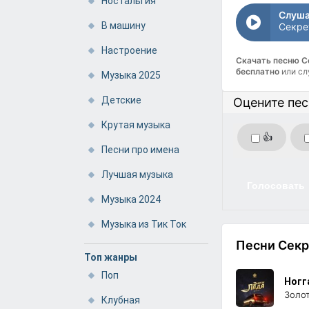
Ностальгия
Слуша
В машину
Настроение
Скачать песню 
бесплатно
или сл
Музыка 2025
Детские
Оцените пе
Крутая музыка
👍
Песни про имена
Лучшая музыка
Голосовать
Музыка 2024
Музыка из Тик Ток
Песни Секр
Топ жанры
Поп
Ногг
Золот
Клубная