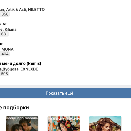
н, Artik & Asti, NILETTO
 858
льт
e, Kiliana
 681
ин
i, MONA
 404
 меня долго (Remix)
а Дубцова, EXNLXDE
 695
Показать ещё
е подборки