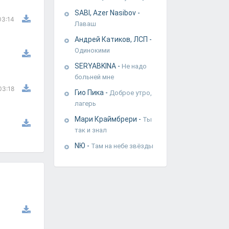
SABI, Azer Nasibov
-
03:14
Лаваш
Андрей Катиков, ЛСП
-
Одинокими
SERYABKINA
-
Не надо
больней мне
03:18
Гио Пика
-
Доброе утро,
лагерь
Мари Краймбрери
-
Ты
так и знал
NЮ
-
Там на небе звёзды