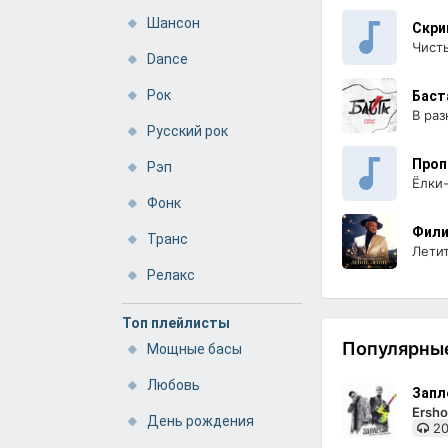
Шансон
Скри
Чист
Dance
Рок
Баст
В ра
Русский рок
Проп
Рэп
Ёлки
Фонк
Фили
Транс
Летит
Релакс
Топ плейлисты
Популярные
Мощные басы
Любовь
Запл
Ersho
День рождения
20