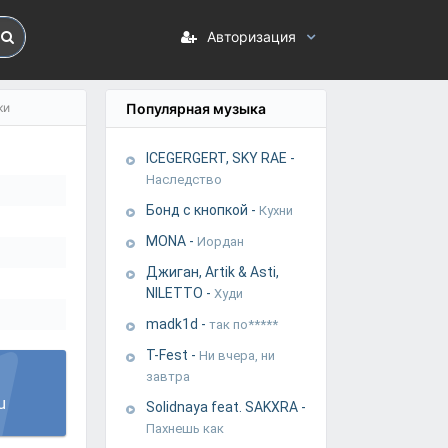
Авторизация
ки
Популярная музыка
ICEGERGERT, SKY RAE
-
Наследство
Бонд с кнопкой
-
Кухни
MONA
-
Иордан
Джиган, Artik & Asti,
NILETTO
-
Худи
madk1d
-
так по*****
T-Fest
-
Ни вчера, ни
завтра
u
Solidnaya feat. SAKXRA
-
Пахнешь как