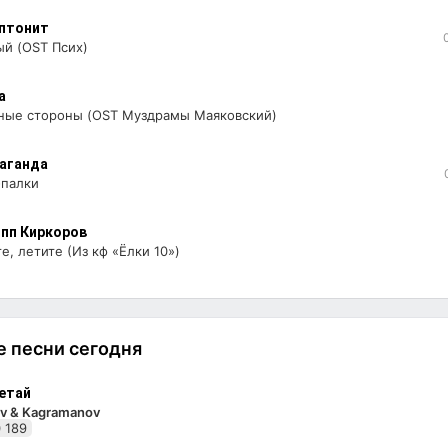
птонит
ый (OST Псих)
а
зные стороны (OST Муздрамы Маяковский)
аганда
-палки
пп Киркоров
е, летите (Из кф «Ёлки 10»)
 песни сегодня
етай
v & Kagramanov
 189