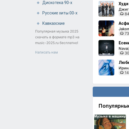
Дискотека 90-х
Худи
Джига
Русские хиты 00-х
84
Кавказские
Асфа
Jakon
Популярная музыка 2025
73
скачать в формате mp3 на
music-2025.ru бесплатно!
Есен
Nava
Написать нам
30
Люби
Ирин
14
Популярны