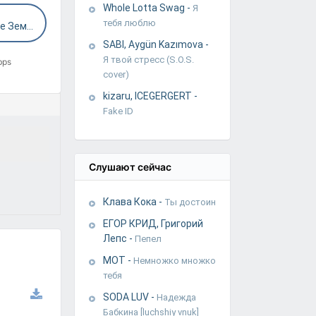
Whole Lotta Swag
-
Я
тебя люблю
Секрет - На Любой Стороне Земли - OST Ёлки
SABI, Aygün Kazımova
-
Я твой стресс (S.O.S.
bps
cover)
kizaru, ICEGERGERT
-
Fake ID
Слушают сейчас
Клава Кока
-
Ты достоин
ЕГОР КРИД, Григорий
Лепс
-
Пепел
МОТ
-
Немножко множко
тебя
SODA LUV
-
Надежда
Бабкина [luchshiy vnuk]