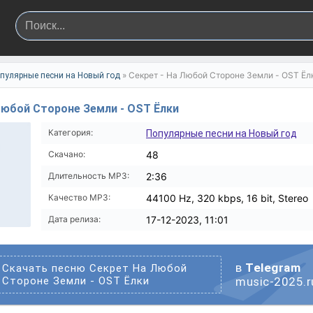
» Секрет - На Любой Стороне Земли - OST Ёл
пулярные песни на Новый год
Любой Стороне Земли - OST Ёлки
Категория:
Популярные песни на Новый год
Скачано:
48
Длительность MP3:
2:36
Качество MP3:
44100 Hz, 320 kbps, 16 bit, Stereo
Дата релиза:
17-12-2023, 11:01
в
Telegram
Скачать песню Секрет На Любой
Стороне Земли - OST Ёлки
music-2025.r