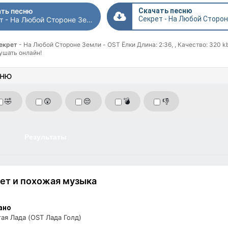
ть песню
Скачать песню
Секрет - На Любой Стороне Земли - OST Ёлки
Секрет
- На Любой Стороне Земли - OST Ёлки Длина: 2:36, , Качество: 320 k
ушать онлайн!
сню
🤣
😲
😔
💣
👎
Результаты
ет и похожая музыка
ано
ая Лада (OST Лада Голд)