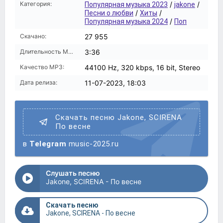
Категория:
/
/
Популярная музыка 2023
jakone
/
/
Песни о любви
Хиты
/
Популярная музыка 2024
Поп
Скачано:
27 955
Длительность MP3:
3:36
Качество MP3:
44100 Hz, 320 kbps, 16 bit, Stereo
Дата релиза:
11-07-2023, 18:03
Скачать песню Jakone, SCIRENA
По весне
в
Telegram
music-2025.ru
Слушать песню
Jakone, SCIRENA - По весне
Скачать песню
Jakone, SCIRENA - По весне