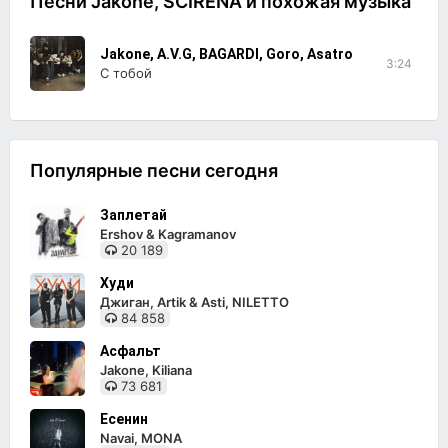
Песни Jakone, SCIRENA и похожая музыка
Jakone, A.V.G, BAGARDI, Goro, Asatro
3:24
С тобой
Популярные песни сегодня
Заплетай
Ershov & Kagramanov
20 189
Худи
Джиган, Artik & Asti, NILETTO
84 858
Асфальт
Jakone, Kiliana
73 681
Есенин
Navai, MONA