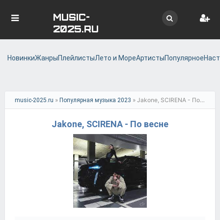
MUSIC-
2025.RU
Новинки
Жанры
Плейлисты
Лето и Море
Артисты
Популярное
Наст
»
» Jakone, SCIRENA - По весне
music-2025.ru
Популярная музыка 2023
Jakone, SCIRENA - По весне