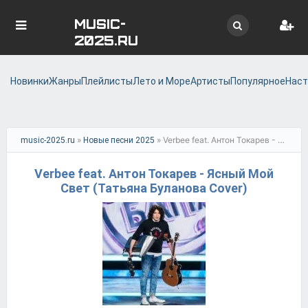
MUSIC-
2025.RU
Новинки
Жанры
Плейлисты
Лето и Море
Артисты
Популярное
Наст
»
» Verbee feat. Антон Токарев - Ясный Мой Свет (Татьяна Буланова Cover)
music-2025.ru
Новые песни 2025
Verbee feat. Антон Токарев - Ясный Мой
Свет (Татьяна Буланова Cover)