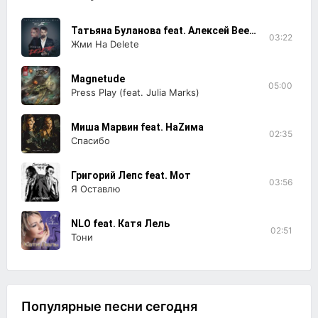
Татьяна Буланова feat. Алексей BeezON
03:22
Жми На Delete
Magnetude
05:00
Press Play (feat. Julia Marks)
Миша Марвин feat. НаZима
02:35
Спасибо
Григорий Лепс feat. Мот
03:56
Я Оставлю
NLO feat. Катя Лель
02:51
Тони
Популярные песни сегодня