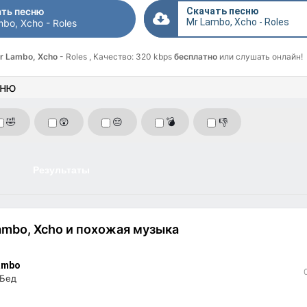
ть песню
Скачать песню
Mr Lambo, Xcho - Roles
bo, Xcho - Roles
r Lambo, Xcho
- Roles , Качество: 320 kbps
бесплатно
или слушать онлайн!
сню
🤣
😲
😔
💣
👎
Результаты
ambo, Xcho и похожая музыка
ambo
 Бед