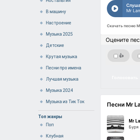
Ностальгия
Слуша
Mr Lam
В машину
Настроение
Скачать песню M
Музыка 2025
Оцените пе
Детские
👍
Крутая музыка
Песни про имена
Голосовать
Лучшая музыка
Музыка 2024
Музыка из Тик Ток
Песни Mr L
Топ жанры
Mr L
Поп
Буря
Клубная