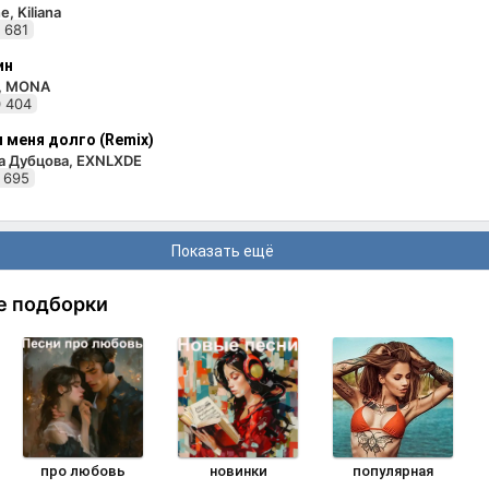
e, Kiliana
 681
ин
i, MONA
 404
 меня долго (Remix)
а Дубцова, EXNLXDE
 695
Показать ещё
е подборки
про любовь
новинки
популярная