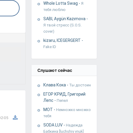
Whole Lotta Swag
-
Я
тебя люблю
SABI, Aygün Kazımova
-
Я твой стресс (S.O.S.
cover)
kizaru, ICEGERGERT
-
Fake ID
Слушают сейчас
Клава Кока
-
Ты достоин
ЕГОР КРИД, Григорий
Лепс
-
Пепел
МОТ
-
Немножко множко
тебя
02:05
SODA LUV
-
Надежда
Бабкина [luchshiy vnuk]