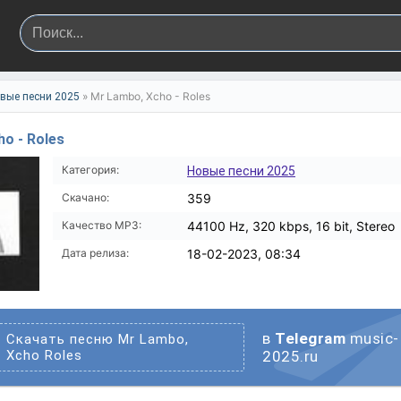
» Mr Lambo, Xcho - Roles
вые песни 2025
o - Roles
Категория:
Новые песни 2025
Скачано:
359
Качество MP3:
44100 Hz, 320 kbps, 16 bit, Stereo
Дата релиза:
18-02-2023, 08:34
в
Telegram
music-
Скачать песню Mr Lambo,
Xcho Roles
2025.ru