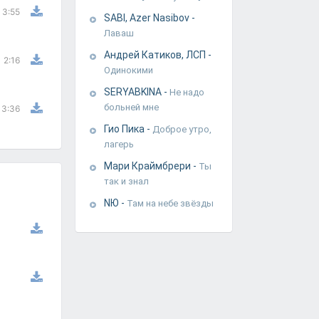
3:55
SABI, Azer Nasibov
-
Лаваш
Андрей Катиков, ЛСП
-
2:16
Одинокими
SERYABKINA
-
Не надо
больней мне
3:36
Гио Пика
-
Доброе утро,
лагерь
Мари Краймбрери
-
Ты
так и знал
NЮ
-
Там на небе звёзды