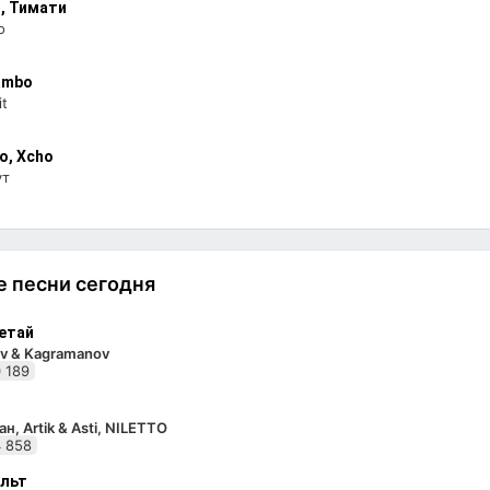
i, Тимати
o
ambo
it
о, Xcho
ут
 песни сегодня
етай
v & Kagramanov
 189
н, Artik & Asti, NILETTO
 858
льт