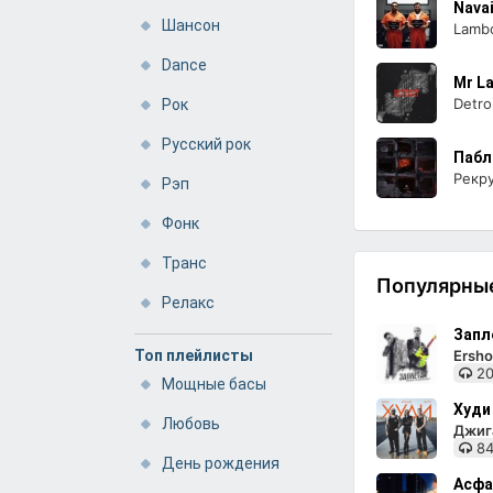
Nava
Шансон
Lamb
Dance
Mr L
Detro
Рок
Русский рок
Пабл
Рекр
Рэп
Фонк
Транс
Популярные
Релакс
Запл
Топ плейлисты
Ersho
20
Мощные басы
Худи
Любовь
Джига
84
День рождения
Асфа