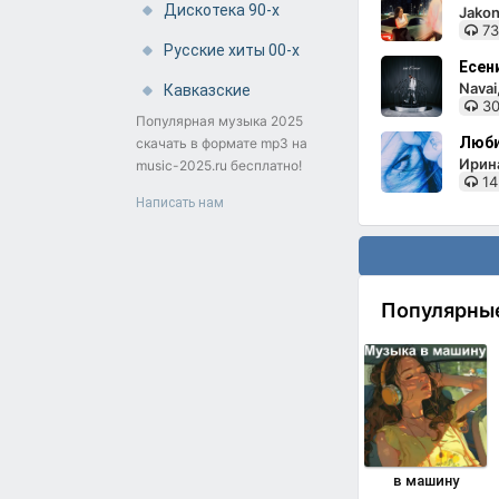
Дискотека 90-х
Jakon
73
Русские хиты 00-х
Есен
Nava
Кавказские
30
Популярная музыка 2025
Люби
скачать в формате mp3 на
Ирин
music-2025.ru бесплатно!
14
Написать нам
Популярны
в машину