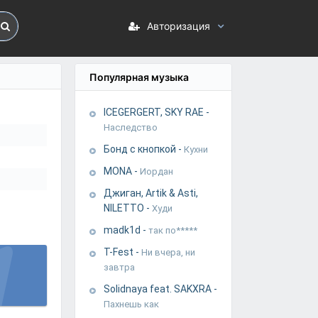
Авторизация
Популярная музыка
ICEGERGERT, SKY RAE
-
Наследство
Бонд с кнопкой
-
Кухни
MONA
-
Иордан
Джиган, Artik & Asti,
NILETTO
-
Худи
madk1d
-
так по*****
T-Fest
-
Ни вчера, ни
завтра
Solidnaya feat. SAKXRA
-
Пахнешь как