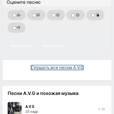
Оцените песню
👍
🤣
😲
😔
💣
👎
Голосовать
Результаты
Слушать все песни A.V.G
Песни A.V.G и похожая музыка
A.V.G
3:36
25 кадр