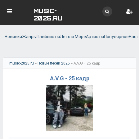
MUSIC-
2025.RU
Новинки
Жанры
Плейлисты
Лето и Море
Артисты
Популярное
Наст
»
» A.V.G - 25 кадр
music-2025.ru
Новые песни 2025
A.V.G - 25 кадр