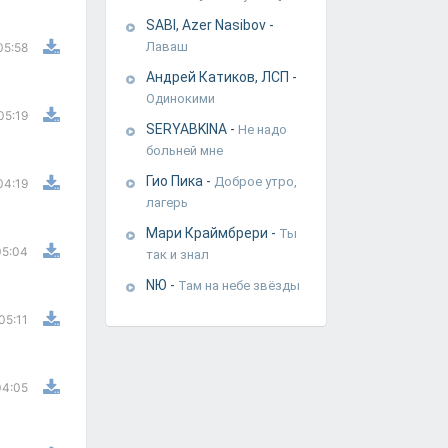
SABI, Azer Nasibov
-
Лаваш
05:58
Андрей Катиков, ЛСП
-
Одинокими
05:19
SERYABKINA
-
Не надо
больней мне
Гио Пика
-
Доброе утро,
04:19
лагерь
Мари Краймбрери
-
Ты
05:04
так и знал
NЮ
-
Там на небе звёзды
05:11
04:05