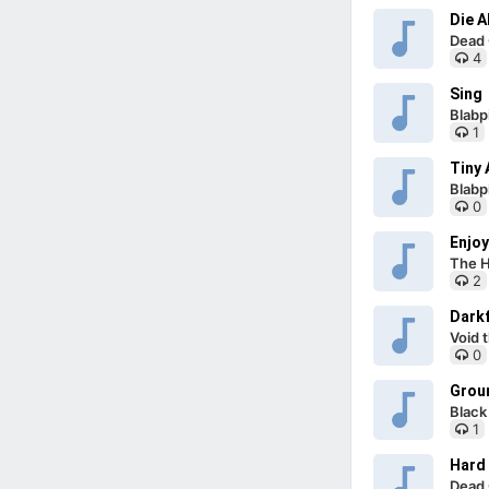
Die A
Dead 
4
Sing
Blabp
1
Tiny 
Blabp
0
Enjoy
The H
2
Dark
Void 
0
Grou
Black
1
Hard
Dead 