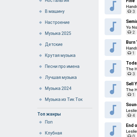
Ностальгия
Fine
Hand
В машину
3
Semi
Настроение
Yo No
2
Музыка 2025
Burn 
Детские
Hand
1
Крутая музыка
Today
Песни про имена
The H
3
Лучшая музыка
Sell 
Музыка 2024
The H
1
Музыка из Тик Ток
Soun
Lesli
Топ жанры
4
Поп
End o
Lesli
Клубная
0