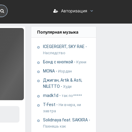
Авторизация
Популярная музыка
ICEGERGERT, SKY RAE
-
Наследство
Бонд с кнопкой
-
Кухни
MONA
-
Иордан
Джиган, Artik & Asti,
NILETTO
-
Худи
madk1d
-
так по*****
T-Fest
-
Ни вчера, ни
завтра
Solidnaya feat. SAKXRA
-
Пахнешь как