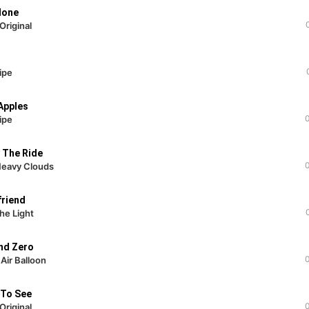
lone
Original
ipe
Apples
ipe
 The Ride
eavy Clouds
friend
the Light
nd Zero
 Air Balloon
 To See
Original