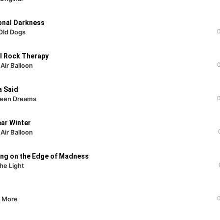
onal Darkness
 Old Dogs
l Rock Therapy
 Air Balloon
 Said
reen Dreams
ar Winter
 Air Balloon
ing on the Edge of Madness
the Light
e More