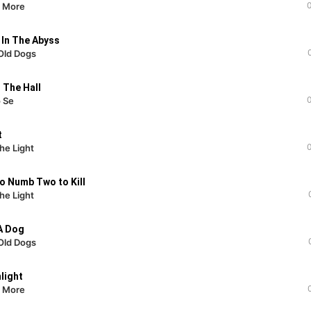
e More
In The Abyss
 Old Dogs
 The Hall
 Se
t
the Light
o Numb Two to Kill
the Light
A Dog
 Old Dogs
light
e More