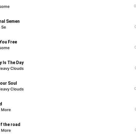
0
some
nal Semen
 Se
You Free
some
 Is The Day
eavy Clouds
Your Soul
eavy Clouds
d
e More
f the road
e More