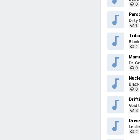
0
Pers
Dirty
1
Triba
Black
2
Mama
Dr. G
0
Nucle
Black
0
Drift
Void 
3
Drive
Lesli
2