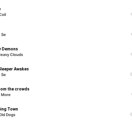
e
Coil
 Se
My Demons
eavy Clouds
Sleeper Awakes
 Se
rom the crowds
e More
ping Town
 Old Dogs