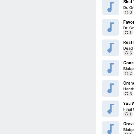
Shut
Dr. G
0
Favo
Dr. G
1
Rest
Dead 
5
Cons
Blabp
2
Cran
Hand
3
You 
Final 
1
Grav
Blabp