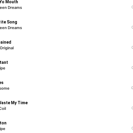
 Yo Mouth
reen Dreams
rite Song
reen Dreams
rained
Original
tant
ipe
es
some
Waste My Time
Coil
iton
ipe