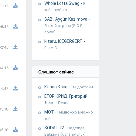
Whole Lotta Swag
-
Я
3:03
тебя люблю
SABI, Aygün Kazımova
-
Я твой стресс (S.O.S.
06:46
cover)
kizaru, ICEGERGERT
-
02:48
Fake ID
04:15
Слушают сейчас
Клава Кока
-
Ты достоин
04:47
ЕГОР КРИД, Григорий
Лепс
-
Пепел
05:10
МОТ
-
Немножко множко
тебя
SODA LUV
-
Надежда
05:10
Бабкина [luchshiy vnuk]