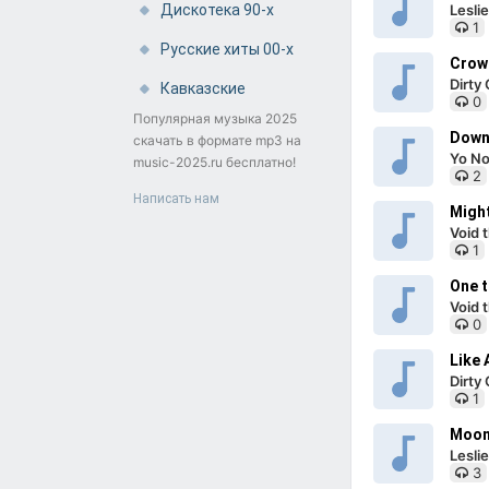
Дискотека 90-х
Lesli
1
Русские хиты 00-х
Crow 
Dirty
Кавказские
0
Популярная музыка 2025
Down
скачать в формате mp3 на
Yo No
music-2025.ru бесплатно!
2
Написать нам
Migh
Void 
1
One t
Void 
0
Like 
Dirty
1
Moon
Lesli
3