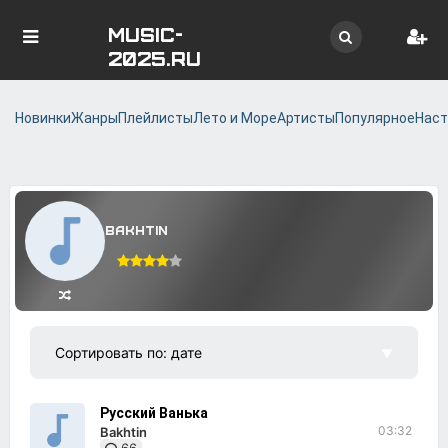
MUSIC-
2025.RU
Новинки
Жанры
Плейлисты
Лето и Море
Артисты
Популярное
Наст
Bakhtin
Русский Ванька
03:32
Bakhtin