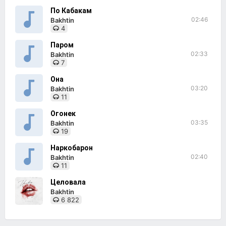
По Кабакам
02:46
Bakhtin
4
Паром
02:33
Bakhtin
7
Она
03:20
Bakhtin
11
Огонек
03:35
Bakhtin
19
Наркобарон
02:40
Bakhtin
11
Целовала
Bakhtin
6 822