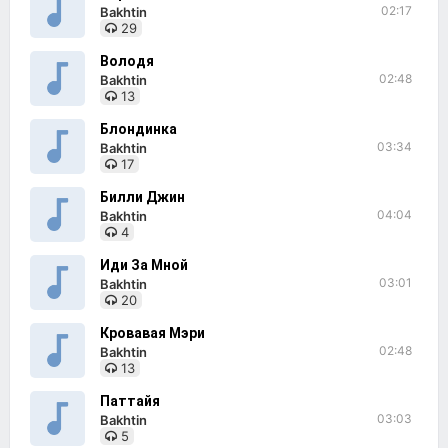
02:17
Bakhtin
29
Володя
02:48
Bakhtin
13
Блондинка
03:34
Bakhtin
17
Билли Джин
04:04
Bakhtin
4
Иди За Мной
03:01
Bakhtin
20
Кровавая Мэри
02:48
Bakhtin
13
Паттайя
03:03
Bakhtin
5