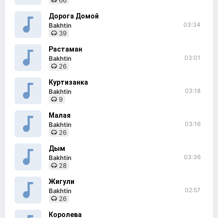
66
Дорога Домой
03:34
Bakhtin
39
Растаман
03:01
Bakhtin
26
Куртизанка
03:18
Bakhtin
9
Малая
03:16
Bakhtin
26
Дым
03:36
Bakhtin
28
Жигули
02:57
Bakhtin
26
Королева