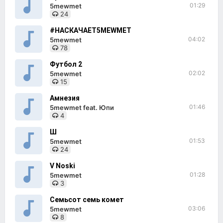
01:29
5mewmet
24
#НАСКАЧАЕT5MEWMET
04:02
5mewmet
78
Футбол 2
02:02
5mewmet
15
Амнезия
01:46
5mewmet feat. Юпи
4
Ш
01:53
5mewmet
24
V Noski
01:28
5mewmet
3
Семьсот семь комет
03:06
5mewmet
8