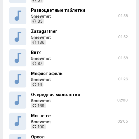
31
Разноцветные таблетки
01:58
5mewmet
33
Zazagartner
01:52
5mewmet
136
Витя
01:58
5mewmet
87
Мефистофель
01:26
5mewmet
16
Очередная малолетко
02:00
5mewmet
169
Мы не те
02:05
5mewmet
100
Ореол