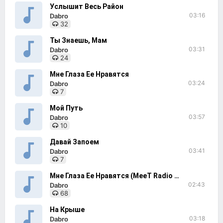
Услышит Весь Район
03:16
Dabro
32
Ты Знаешь, Мам
03:31
Dabro
24
Мне Глаза Ее Нравятся
03:24
Dabro
7
Мой Путь
03:57
Dabro
10
Давай Запоем
03:41
Dabro
7
Мне Глаза Ее Нравятся (MeeT Radio Remix)
02:43
Dabro
68
На Крыше
03:18
Dabro