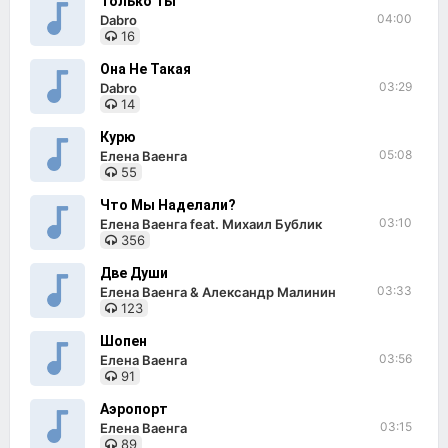
Только Ты
04:00
Dabro
16
Она Не Такая
03:29
Dabro
14
Курю
05:08
Елена Ваенга
55
Что Мы Наделали?
03:10
Елена Ваенга feat. Михаил Бублик
356
Две Души
03:33
Елена Ваенга & Александр Малинин
123
Шопен
03:56
Елена Ваенга
91
Аэропорт
03:15
Елена Ваенга
89