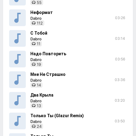
55
Неформат
03:26
Dabro
112
С Тобой
03:14
Dabro
11
Надо Повторить
03:56
Dabro
19
Мне Не Страшно
03:36
Dabro
14
Два Крыла
03:20
Dabro
13
Только Ты (Glazur Remix)
03:50
Dabro
24