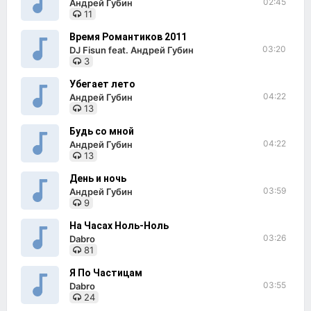
02:45
Андрей Губин
11
Время Романтиков 2011
03:20
DJ Fisun feat. Андрей Губин
3
Убегает лето
04:22
Андрей Губин
13
Будь со мной
04:22
Андрей Губин
13
День и ночь
03:59
Андрей Губин
9
На Часах Ноль-Ноль
03:26
Dabro
81
Я По Частицам
03:55
Dabro
24