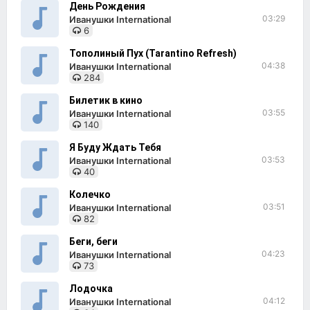
День Рождения
03:29
Иванушки International
6
Тополиный Пух (Tarantino Refresh)
04:38
Иванушки International
284
Билетик в кино
03:55
Иванушки International
140
Я Буду Ждать Тебя
03:53
Иванушки International
40
Колечко
03:51
Иванушки International
82
Беги, беги
04:23
Иванушки International
73
Лодочка
04:12
Иванушки International