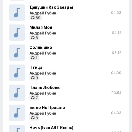
Девушки Как Звезды
04:03
Андрей Губин
89
Милая Моя
04:15
Андрей Губин
8
Солнышко
03:16
Андрей Губин
1
Птица
04:00
Андрей Губин
9
Плачь Любовь
03:54
Андрей Губин
7
Было Но Прошло
04:03
Андрей Губин
8
Ночь (Ivan ART Remix)