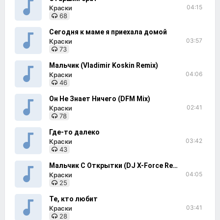
04:15
Краски
68
Сегодня к маме я приехала домой
03:57
Краски
73
Мальчик (Vladimir Koskin Remix)
04:06
Краски
46
Он Не Знает Ничего (DFM Mix)
02:41
Краски
78
Где-то далеко
03:42
Краски
43
Мальчик С Открытки (DJ X-Force Remix)
04:05
Краски
25
Те, кто любит
03:41
Краски
28