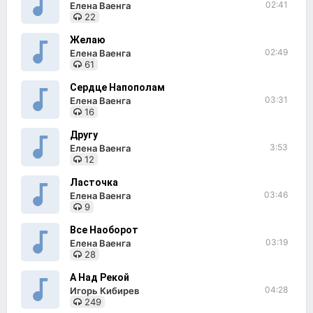
02:41
Елена Ваенга
22
Желаю
02:49
Елена Ваенга
61
Сердце Напополам
03:31
Елена Ваенга
16
Другу
3:53
Елена Ваенга
12
Ласточка
03:46
Елена Ваенга
9
Все Наоборот
03:19
Елена Ваенга
28
А Над Рекой
04:28
Игорь Кибирев
249