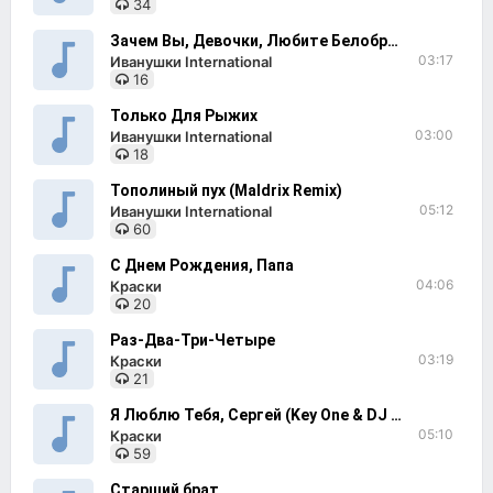
34
Зачем Вы, Девочки, Любите Белобрысых
03:17
Иванушки International
16
Только Для Рыжих
03:00
Иванушки International
18
Тополиный пух (Maldrix Remix)
05:12
Иванушки International
60
С Днем Рождения, Папа
04:06
Краски
20
Раз-Два-Три-Четыре
03:19
Краски
21
Я Люблю Тебя, Сергей (Key One & DJ BARS Remix)
05:10
Краски
59
Старший брат