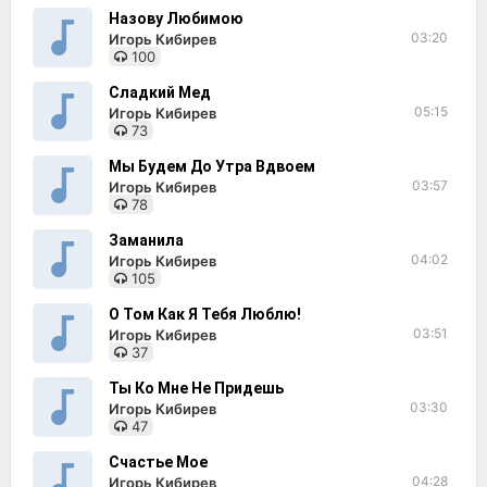
Назову Любимою
03:20
Игорь Кибирев
100
Сладкий Мед
05:15
Игорь Кибирев
73
Мы Будем До Утра Вдвоем
03:57
Игорь Кибирев
78
Заманила
04:02
Игорь Кибирев
105
О Том Как Я Тебя Люблю!
03:51
Игорь Кибирев
37
Ты Ко Мне Не Придешь
03:30
Игорь Кибирев
47
Счастье Мое
04:28
Игорь Кибирев