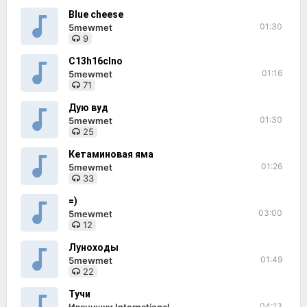
Blue cheese
01:30
5mewmet
9
C13h16clno
01:16
5mewmet
71
Дую вуд
01:30
5mewmet
25
Кетаминовая яма
01:26
5mewmet
33
=)
03:00
5mewmet
12
Луноходы
01:49
5mewmet
22
Тучи
04:13