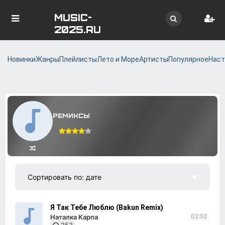
MUSIC-
2025.RU
Новинки
Жанры
Плейлисты
Лето и Море
Артисты
Популярное
Наст
Ремиксы
Я Так Тебе Люблю (Bakun Remix)
02:52
Наталка Карпа