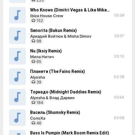
253
Who Knows (Dimitri Vegas & Like Mike Remix)
05:38
Ibiza House Crew
152
Senorita (Bakun Remix)
02:57
Аркадий Войтюк & Misha Dimov
98
Nu (Iksiy Remix)
03:13
Мила Нитич
65
Планети (The Faino Remix)
03:38
Alyosha
39
Торнадо (Midnight Daddies Remix)
02:54
Alyosha & Влад Дарвин
184
Василь (Shumsky Remix)
03:08
СолоХа
46
Bass Is Pumpin (Mark Boom Remix Edit)