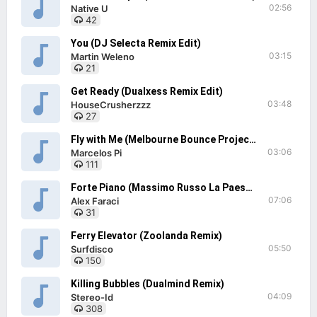
02:56
Native U
42
You (DJ Selecta Remix Edit)
03:15
Martin Weleno
21
Get Ready (Dualxess Remix Edit)
03:48
HouseCrusherzzz
27
Fly with Me (Melbourne Bounce Project Remix Edit)
03:06
Marcelos Pi
111
Forte Piano (Massimo Russo La Paesana Remix)
07:06
Alex Faraci
31
Ferry Elevator (Zoolanda Remix)
05:50
Surfdisco
150
Killing Bubbles (Dualmind Remix)
04:09
Stereo-Id
308