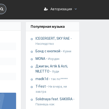
Авторизация
Популярная музыка
ICEGERGERT, SKY RAE
-
Наследство
Бонд с кнопкой
-
Кухни
MONA
-
Иордан
Джиган, Artik & Asti,
NILETTO
-
Худи
madk1d
-
так по*****
T-Fest
-
Ни вчера, ни
завтра
Solidnaya feat. SAKXRA
-
-
Пахнешь как