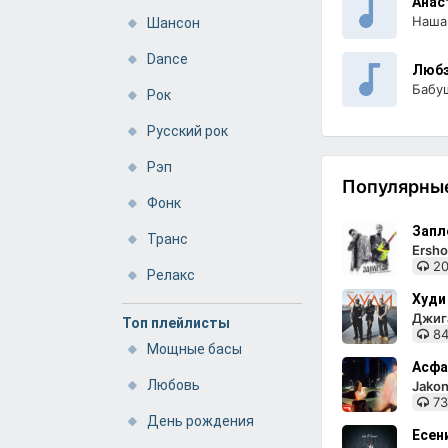
Анас
Наша
Шансон
Dance
Люб
Бабу
Рок
Русский рок
Рэп
Популярные
Фонк
Запл
Транс
Ersho
20
Релакс
Худи
Джига
Топ плейлисты
84
Мощные басы
Асфа
Любовь
Jakon
73
День рождения
Есен