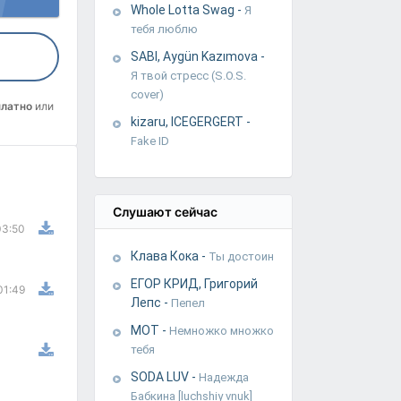
Whole Lotta Swag
-
Я
тебя люблю
SABI, Aygün Kazımova
-
Я твой стресс (S.O.S.
cover)
платно
или
kizaru, ICEGERGERT
-
Fake ID
Слушают сейчас
03:50
Клава Кока
-
Ты достоин
ЕГОР КРИД, Григорий
01:49
Лепс
-
Пепел
МОТ
-
Немножко множко
тебя
SODA LUV
-
Надежда
Бабкина [luchshiy vnuk]