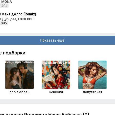
i, MONA
 404
 меня долго (Remix)
а Дубцова, EXNLXDE
 695
Показать ещё
е подборки
про любовь
новинки
популярная
и к песне Родники - Наша Бабушка (0)
Комменти