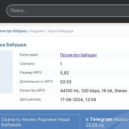
» Родники - Наша Бабушка
сни про бабушку
аша Бабушка
Категория:
Песни про бабушку
Скачано:
1
Размер MP3:
5,82
Длительность MP3:
02:33
Качество MP3:
44100 Hz, 320 kbps, 16 bit, Stereo
Дата релиза:
17-06-2024, 13:58
в
Telegram
music
Скачать песню Родники Наша
Бабушка
2025.ru