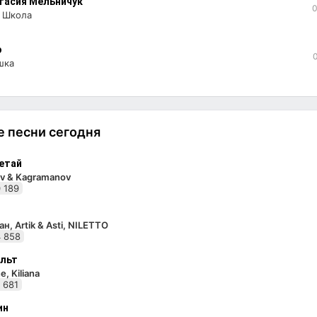
тасия Мельничук
0
 Школа
э
шка
 песни сегодня
етай
v & Kagramanov
 189
н, Artik & Asti, NILETTO
 858
льт
e, Kiliana
 681
ин