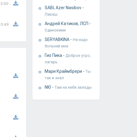
3:00
SABI, Azer Nasibov
-
Лаваш
Андрей Катиков, ЛСП
-
03:49
Одинокими
SERYABKINA
-
Не надо
больней мне
Гио Пика
-
Доброе утро,
лагерь
Мари Краймбрери
-
Ты
так и знал
NЮ
-
Там на небе звёзды