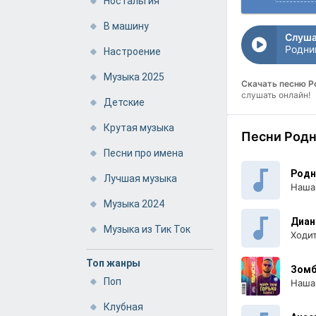
Ностальгия
В машину
Слуша
Родни
Настроение
Музыка 2025
Скачать песню 
слушать онлайн!
Детские
Крутая музыка
Песни Родн
Песни про имена
Родн
Лучшая музыка
Наша
Музыка 2024
Диан
Музыка из Тик Ток
Ходи
Топ жанры
Зом
Поп
Наша 
Клубная