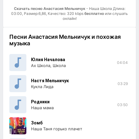
Скачать песню Анастасия Мельничук
- Наша Школа Длина:
03:00, Размер:6,86, Качество: 320 kbps
бесплатно
или слушать
онлайн!
Песни Анастасия Мельничук и похожая
музыка
Юлия Началова
04:04
Ах Школа, Школа
Настя Мельничук
03:29
Кукла Лида
Родники
03:50
Наша мама
Зомб
Наша Таня горько плачет