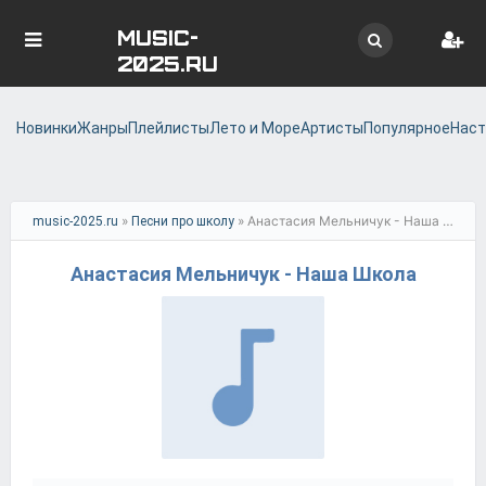
MUSIC-
2025.RU
Новинки
Жанры
Плейлисты
Лето и Море
Артисты
Популярное
Наст
»
» Анастасия Мельничук - Наша Школа
music-2025.ru
Песни про школу
Анастасия Мельничук - Наша Школа