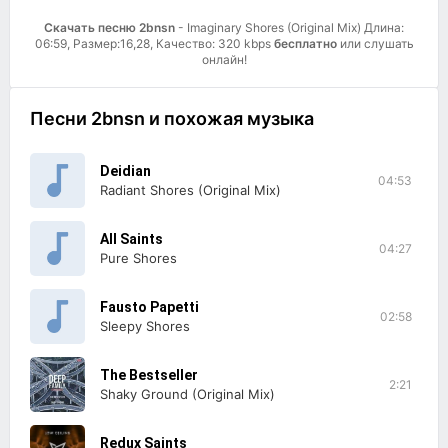
Скачать песню 2bnsn
- Imaginary Shores (Original Mix) Длина:
06:59, Размер:16,28, Качество: 320 kbps
бесплатно
или слушать
онлайн!
Песни 2bnsn и похожая музыка
Deidian
04:53
Radiant Shores (Original Mix)
All Saints
04:27
Pure Shores
Fausto Papetti
02:58
Sleepy Shores
The Bestseller
2:21
Shaky Ground (Original Mix)
Redux Saints