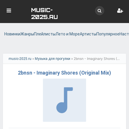
MUSIC-
2025.RU
Новинки
Жанры
Плейлисты
Лето и Море
Артисты
Популярное
Наст
»
» 2bnsn - Imaginary Shores (Original Mix)
music-2025.ru
Музыка для прогулки
2bnsn - Imaginary Shores (Original Mix)