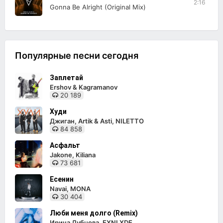
2:16
Gonna Be Alright (Original Mix)
Популярные песни сегодня
Заплетай
Ershov & Kagramanov
20 189
Худи
Джиган, Artik & Asti, NILETTO
84 858
Асфальт
Jakone, Kiliana
73 681
Есенин
Navai, MONA
30 404
Люби меня долго (Remix)
Ирина Дубцова, EXNLXDE