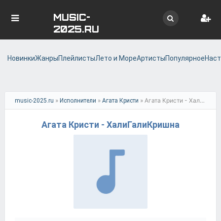
MUSIC-
2025.RU
Новинки
Жанры
Плейлисты
Лето и Море
Артисты
Популярное
Наст
»
»
» Агата Кристи - ХалиГалиКришна
music-2025.ru
Исполнители
Агата Кристи
Агата Кристи - ХалиГалиКришна