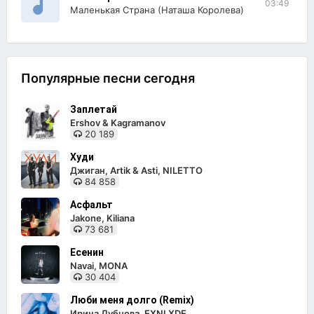
03:49
Маленькая Страна (Наташа Королева)
Популярные песни сегодня
Заплетай
Ershov & Kagramanov
20 189
Худи
Джиган, Artik & Asti, NILETTO
84 858
Асфальт
Jakone, Kiliana
73 681
Есенин
Navai, MONA
30 404
Люби меня долго (Remix)
Ирина Дубцова, EXNLXDE