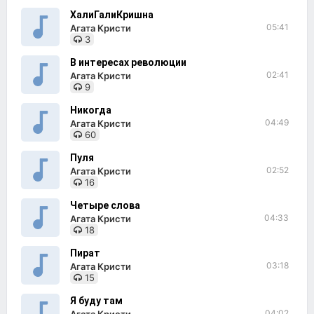
ХалиГалиКришна
05:41
Агата Кристи
3
В интересах революции
02:41
Агата Кристи
9
Никогда
04:49
Агата Кристи
60
Пуля
02:52
Агата Кристи
16
Четыре слова
04:33
Агата Кристи
18
Пират
03:18
Агата Кристи
15
Я буду там
04:02