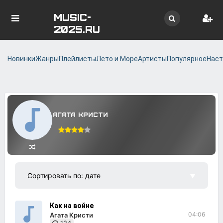
MUSIC-
2025.RU
Новинки
Жанры
Плейлисты
Лето и Море
Артисты
Популярное
Наст
Агата Кристи
Как на войне
04:06
Агата Кристи