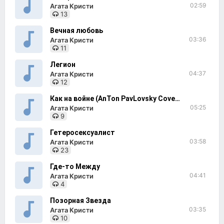
02:59
Агата Кристи
13
Вечная любовь
03:36
Агата Кристи
11
Легион
04:37
Агата Кристи
12
Как на войне (AnTon PavLovsky Cover Mix)
05:25
Агата Кристи
9
Гетеросексуалист
03:58
Агата Кристи
23
Где-то Между
04:41
Агата Кристи
4
Позорная Звезда
03:35
Агата Кристи
10