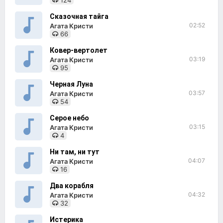
124
Сказочная тайга
02:52
Агата Кристи
66
Ковер-вертолет
03:19
Агата Кристи
95
Черная Луна
03:57
Агата Кристи
54
Серое небо
03:15
Агата Кристи
4
Ни там, ни тут
04:07
Агата Кристи
16
Два корабля
04:32
Агата Кристи
32
Истерика