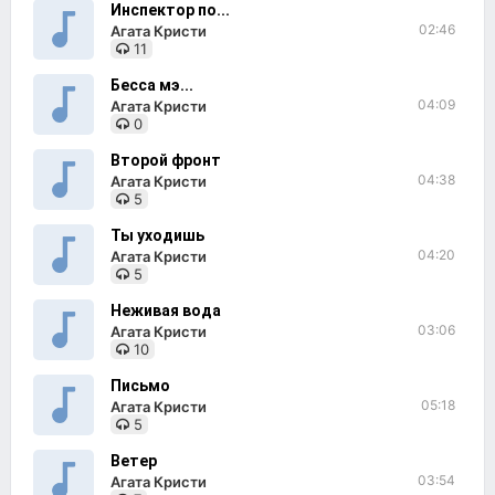
Инспектор по...
02:46
Агата Кристи
11
Бесса мэ...
04:09
Агата Кристи
0
Второй фронт
04:38
Агата Кристи
5
Ты уходишь
04:20
Агата Кристи
5
Неживая вода
03:06
Агата Кристи
10
Письмо
05:18
Агата Кристи
5
Ветер
03:54
Агата Кристи